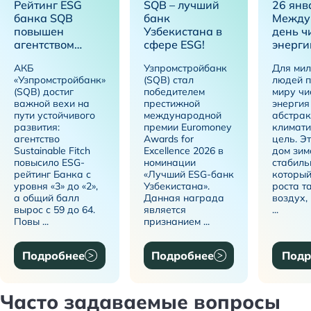
Рейтинг ESG
SQB – лучший
26 янв
банка SQB
банк
Между
повышен
Узбекистана в
день ч
агентством
сфере ESG!
энерги
Sustainable Fitch
АКБ
Узпромстройбанк
Для мил
до уровня «2»
«Узпромстройбанк»
(SQB) стал
людей п
(SQB) достиг
победителем
миру чи
важной вехи на
престижной
энергия 
пути устойчивого
международной
абстрак
развития:
премии Euromoney
климати
агентство
Awards for
цель. Э
Sustainable Fitch
Excellence 2026 в
дом зим
повысило ESG-
номинации
стабиль
рейтинг Банка с
«Лучший ESG-банк
который
уровня «3» до «2»,
Узбекистана».
роста т
а общий балл
Данная награда
воздух,
вырос с 59 до 64.
является
...
Повы ...
признанием ...
Подробнее
Подробнее
Подр
Часто задаваемые вопросы