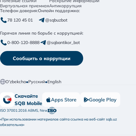
Полезные ссылки
Раскрытие информации
Виртуальная приемная
Антикоррупция
Телефон доверия:
Онлайн поддержка:
78 120 45 01
@sqbuzbot
Горячая линия по борьбе с коррупцией:
0-800-120-8888
@sqbantikor_bot
Сообщить о коррупции
•
•
O'zbekcha
Русский
English
Скачайте
Apps Store
Google Play
SQB Mobile
ISO 37001:2016 ABMS, New
«При использовании материалов сайта ссылка на веб-сайт sqb.uz
обязательна»