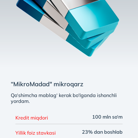
“MikroMadad" mikroqarz
Qo‘shimcha mablag‘ kerak bo‘lganda ishonchli
yordam.
100 mln so‘m
Kredit miqdori
23% dan boshlab
Yillik foiz stavkasi