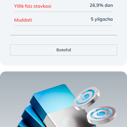
26,9% dan
Yillik foiz stavkasi
5 yilgacha
Muddati
Batafsil