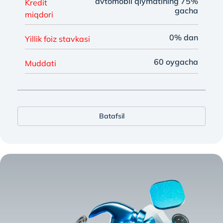
avtomobil qiymatining 75%
Kredit
gacha
miqdori
0% dan
Yillik foiz stavkasi
60 oygacha
Muddati
Batafsil