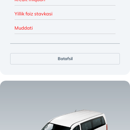
Yillik foiz stavkasi
Muddati
Batafsil