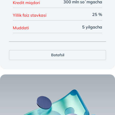
300 mln soʻmgacha
Kredit miqdori
25 %
Yillik foiz stavkasi
5 yilgacha
Muddati
Batafsil