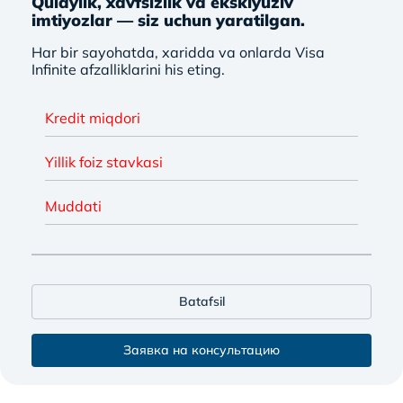
Qulaylik, xavfsizlik va eksklyuziv
imtiyozlar — siz uchun yaratilgan.
Har bir sayohatda, xaridda va onlarda Visa
Infinite afzalliklarini his eting.
Kredit miqdori
Yillik foiz stavkasi
Muddati
Batafsil
Заявка на консультацию