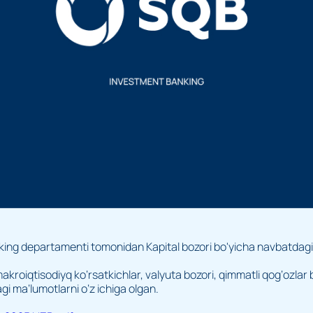
king departamenti tomonidan Kapital bozori bo'yicha navbatdagi (
makroiqtisodiyq ko‘rsatkichlar, valyuta bozori, qimmatli qog‘ozlar b
agi ma‘lumotlarni o‘z ichiga olgan.