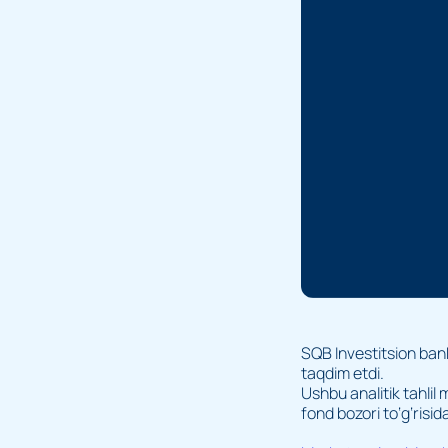
SQB Investitsion ban
taqdim etdi.
Ushbu analitik tahlil 
fond bozori to‘g‘risid