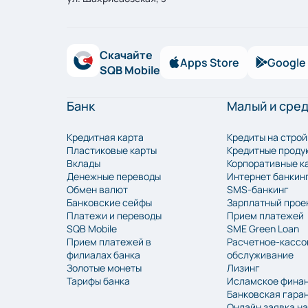
Скачайте
Apps Store
Google 
SQB Mobile
Банк
Малый и сре
Кредитная карта
Кредиты на стро
Пластиковые карты
Кредитные проду
Вклады
Корпоративные к
Денежные переводы
Интернет банкин
Обмен валют
SMS-банкинг
Банковские сейфы
Зарплатный прое
Платежи и переводы
Прием платежей
SQB Mobile
SME Green Loan
Прием платежей в
Расчетное-кассо
филиалах банка
обслуживание
Золотые монеты
Лизинг
Тарифы банка
Исламское фина
Банковская гара
Онлайн заявка н