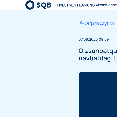
Xizmatlar
Boz
Orqaga qaytish
07.08.2026 09:59
O'zsanoatqur
navbatdagi ta