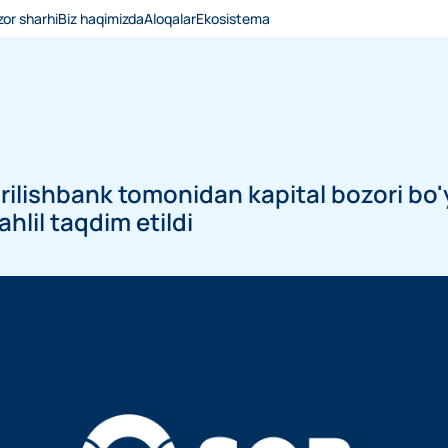
or sharhi
Biz haqimizda
Aloqalar
Ekosistema
ilishbank tomonidan kapital bozori bo'
hlil taqdim etildi