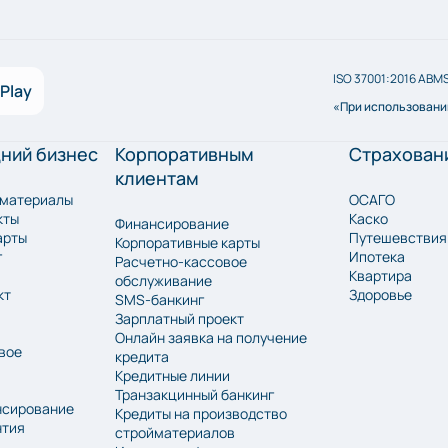
ISO 37001:2016 ABM
Play
«При использовании
дний бизнес
Корпоративным
Страхован
клиентам
йматериалы
ОСАГО
кты
Каско
Финансирование
арты
Путешевствия
Корпоративные карты
г
Ипотека
Расчетно-кассовое
Квартира
обслуживание
кт
Здоровье
SMS-банкинг
Зарплатный проект
Онлайн заявка на получение
вое
кредита
Кредитные линии
Транзакцинный банкинг
нсирование
Кредиты на производство
нтия
стройматериалов
а