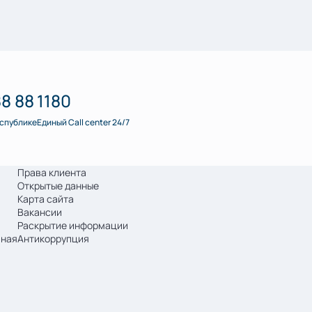
88 88
1180
еспублике
Единый Call center 24/7
Права клиента
Открытые данные
Карта сайта
Вакансии
Раскрытие информации
мная
Антикоррупция