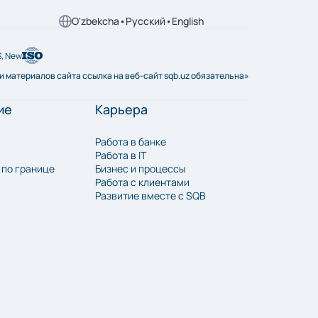
O'zbekcha
•
Русский
•
English
S, New
 материалов сайта ссылка на веб-сайт sqb.uz обязательна»
ие
Карьера
Работа в банке
Работа в IT
 по границе
Бизнес и процессы
Работа с клиентами
Развитие вместе с SQB