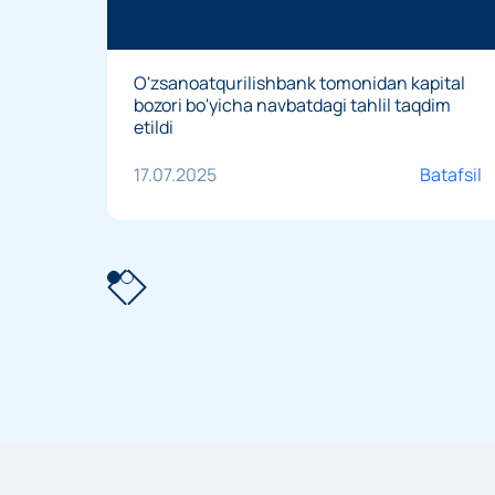
O'zsanoatqurilishbank tomonidan kapital
bozori bo'yicha navbatdagi tahlil taqdim
etildi
17.07.2025
Batafsil