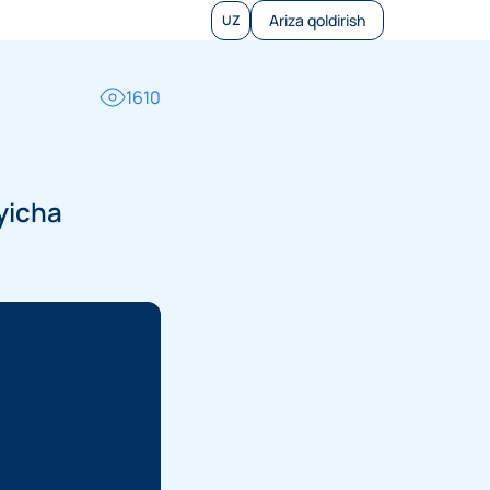
Ariza qoldirish
UZ
1610
yicha