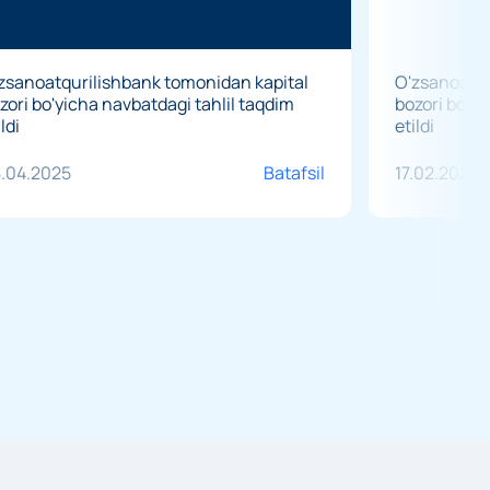
zsanoatqurilishbank tomonidan kapital
O'zsanoatqu
zori bo'yicha navbatdagi tahlil taqdim
bozori bo'yi
ildi
etildi
.04.2025
Batafsil
17.02.2025