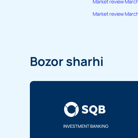
Market review Marc
Market review Marc
Bozor sharhi