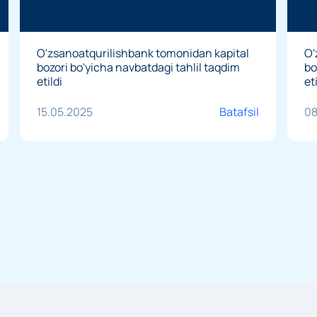
O'zsanoatqurilishbank tomonidan kapital
O'
bozori bo'yicha navbatdagi tahlil taqdim
bo
etildi
et
15.05.2025
Batafsil
08