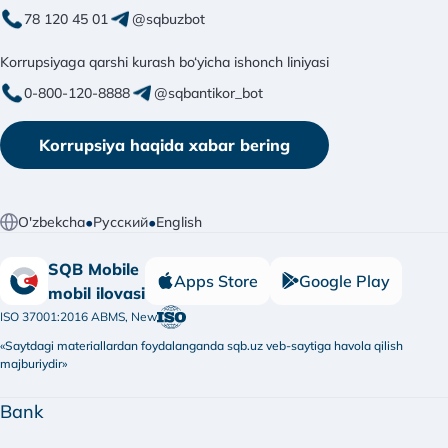
78 120 45 01
@sqbuzbot
Korrupsiyaga qarshi kurash bo‘yicha ishonch liniyasi
0-800-120-8888
@sqbantikor_bot
Korrupsiya haqida xabar bering
•
•
O'zbekcha
Русский
English
SQB Mobile
Apps Store
Google Play
mobil ilovasi
ISO 37001:2016 ABMS, New
«Saytdagi materiallardan foydalanganda sqb.uz veb-saytiga havola qilish
majburiydir»
Bank