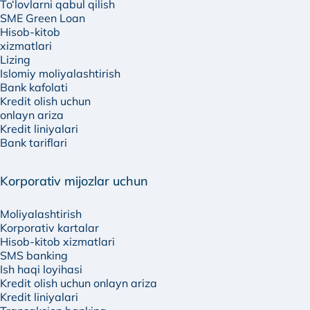
To‘lovlarni qabul qilish
SME Green Loan
Hisob-kitob
xizmatlari
Lizing
Islomiy moliyalashtirish
Bank kafolati
Kredit olish uchun
onlayn ariza
Kredit liniyalari
Bank tariflari
Korporativ mijozlar uchun
Moliyalashtirish
Korporativ kartalar
Hisob-kitob xizmatlari
SMS banking
Ish haqi loyihasi
Kredit olish uchun onlayn ariza
Kredit liniyalari