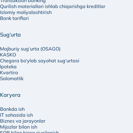
Transaksion banking
Qurilish materiallari ishlab chiqarishga kreditlar
Islomiy moliyalashtirish
Bank tariflari
Sug‘urta
Majburiy sug‘urta (OSAGO)
KASKO
Chegara bo‘ylab sayohat sug‘urtasi
Ipoteka
Kvartira
Salomatlik
Karyera
Bankda ish
IT sohasida ish
Biznes va jarayonlar
Mijozlar bilan ish
SQB bilan birga rivojlanish