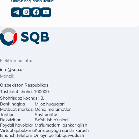
Onlayn bog‘lanish uchun:
Elektron pochta:
info@sqb.uz
Manzil:
O‘zbekiston Respublikasi,
Toshkent shahri, 100000,
Shohrisabz ko‘chasi, 3.
Bank haqida
Mijoz huquqlari
Matbuot markazi
Ochiq ma'lumotlar
Tariflar
Sayt xaritasi
Rekvizitlar
Bo‘sh ish o‘rinlari
Foydali havolalar
Ma'lumotlarni oshkor qilish
Virtual qabulxona
Korrupsiyaga qarshi kurash
Ishonch telefoni
Onlayn qo'llab quvvatlash