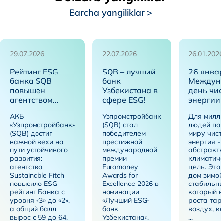
Barcha yangiliklar >
29.07.2026
22.07.2026
26.01.202
Рейтинг ESG
SQB – лучший
26 янва
банка SQB
банк
Междун
повышен
Узбекистана в
день чи
агентством
сфере ESG!
энергии
Sustainable Fitch
АКБ
Узпромстройбанк
Для милл
до уровня «2»
«Узпромстройбанк»
(SQB) стал
людей по
(SQB) достиг
победителем
миру чис
важной вехи на
престижной
энергия -
пути устойчивого
международной
абстракт
развития:
премии
климатич
агентство
Euromoney
цель. Это
Sustainable Fitch
Awards for
дом зимой
повысило ESG-
Excellence 2026 в
стабильн
рейтинг Банка с
номинации
который 
уровня «3» до «2»,
«Лучший ESG-
роста тар
а общий балл
банк
воздух, 
вырос с 59 до 64.
Узбекистана».
...