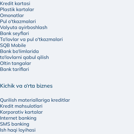
Kredit kartasi
Plastik kartalar
Omonatlar
Pul o'tkazmalari
Valyuta ayirboshlash
Bank seyflari
To‘lovlar va pul o'tkazmalari
SQB Mobile
Bank bo‘limlarida
to‘lovlarni qabul qilish
Oltin tangalar
Bank tariflari
Kichik va o‘rta biznes
Qurilish materiallariga kreditlar
Kredit mahsulotlari
Korporativ kartalar
Internet banking
SMS banking
Ish haqi loyihasi