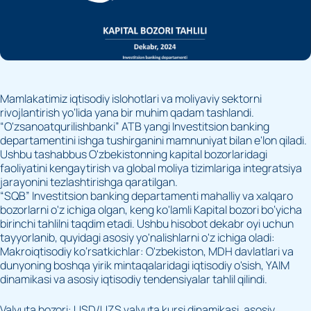
Mamlakatimiz iqtisodiy islohotlari va moliyaviy sektorni
rivojlantirish yo‘lida yana bir muhim qadam tashlandi.
“O'zsanoatqurilishbanki” ATB yangi Investitsion banking
departamentini ishga tushirganini mamnuniyat bilan e'lon qiladi.
Ushbu tashabbus O'zbekistonning kapital bozorlaridagi
faoliyatini kengaytirish va global moliya tizimlariga integratsiya
jarayonini tezlashtirishga qaratilgan.
“SQB” Investitsion banking departamenti mahalliy va xalqaro
bozorlarni o'z ichiga olgan, keng ko'lamli Kapital bozori bo‘yicha
birinchi tahlilni taqdim etadi. Ushbu hisobot dekabr oyi uchun
tayyorlanib, quyidagi asosiy yo'nalishlarni o'z ichiga oladi:
Makroiqtisodiy ko‘rsatkichlar: O'zbekiston, MDH davlatlari va
dunyoning boshqa yirik mintaqalaridagi iqtisodiy o'sish, YAIM
dinamikasi va asosiy iqtisodiy tendensiyalar tahlil qilindi.
Valyuta bozori: USD/UZS valyuta kursi dinamikasi, asosiy