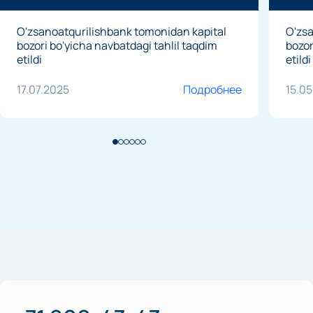
O'zsanoatqurilishbank tomonidan kapital
O'zsa
bozori bo'yicha navbatdagi tahlil taqdim
bozor
etildi
etildi
17.07.2025
Подробнее
15.0