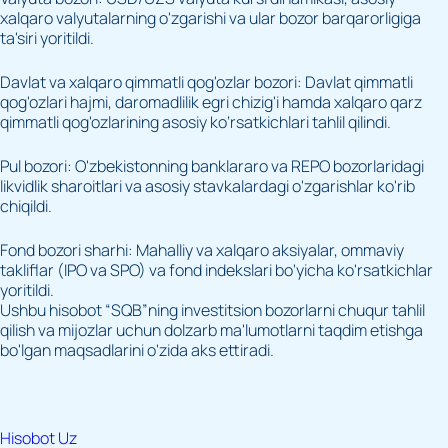
xalqaro valyutalarning o'zgarishi va ular bozor barqarorligiga
ta'siri yoritildi.
Davlat va xalqaro qimmatli qog'ozlar bozori: Davlat qimmatli
qog'ozlari hajmi, daromadlilik egri chizig'i hamda xalqaro qarz
qimmatli qog'ozlarining asosiy ko‘rsatkichlari tahlil qilindi.
Pul bozori: O'zbekistonning banklararo va REPO bozorlaridagi
likvidlik sharoitlari va asosiy stavkalardagi o'zgarishlar ko'rib
chiqildi.
Fond bozori sharhi: Mahalliy va xalqaro aksiyalar, ommaviy
takliflar (IPO va SPO) va fond indekslari bo'yicha ko'rsatkichlar
yoritildi.
Ushbu hisobot “SQB”ning investitsion bozorlarni chuqur tahlil
qilish va mijozlar uchun dolzarb ma'lumotlarni taqdim etishga
bo'lgan maqsadlarini o'zida aks ettiradi.
Hisobot Uz