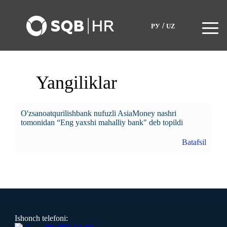
/
РУ
UZ
Yangiliklar
O'zsanoatqurilishbank nufuzli AsiaMoney nashri
tomonidan “Eng yaxshi mahalliy bank" deb topildi
Batafsil
Ishonch telefoni: