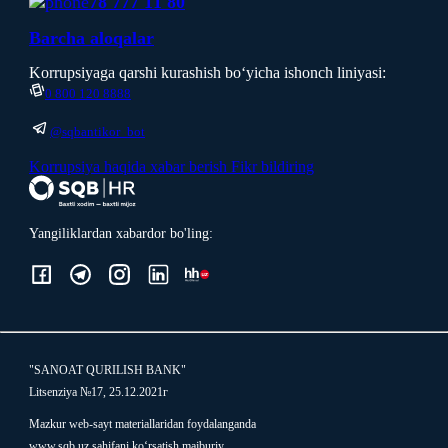
78 777 11 80
Вarcha aloqalar
Korrupsiyaga qarshi kurashish boʻyicha ishonch liniyasi:
0 800 120 8888
@sqbantikor_bot
Korrupsiya haqida xabar berish
Fikr bildiring
Yangiliklardan xabardor bo'ling:
"SANOAT QURILISH BANK"
Litsenziya №17, 25.12.2021г
Mazkur web-sayt materiallaridan foydalanganda
www.sqb.uz sahifani ko‘rsatish majburiy.