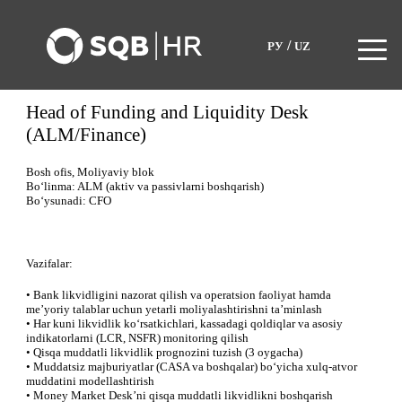
/
РУ
UZ
Head of Funding and Liquidity Desk
(ALM/Finance)
Bosh ofis, Moliyaviy blok
Bo‘linma: ALM (aktiv va passivlarni boshqarish)
Bo‘ysunadi: CFO
Vazifalar:
• Bank likvidligini nazorat qilish va operatsion faoliyat hamda
me’yoriy talablar uchun yetarli moliyalashtirishni ta’minlash
• Har kuni likvidlik ko‘rsatkichlari, kassadagi qoldiqlar va asosiy
indikatorlarni (LCR, NSFR) monitoring qilish
• Qisqa muddatli likvidlik prognozini tuzish (3 oygacha)
• Muddatsiz majburiyatlar (CASA va boshqalar) bo‘yicha xulq-atvor
muddatini modellashtirish
• Money Market Desk’ni qisqa muddatli likvidlikni boshqarish