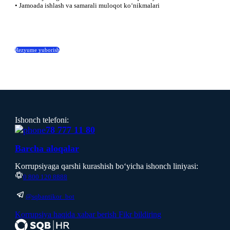
• Jamoada ishlash va samarali muloqot ko‘nikmalari
Rezyume yuborish
Ishonch telefoni:
78 777 11 80
Вarcha aloqalar
Korrupsiyaga qarshi kurashish boʻyicha ishonch liniyasi:
0 800 120 8888
@sqbantikor_bot
Korrupsiya haqida xabar berish
Fikr bildiring