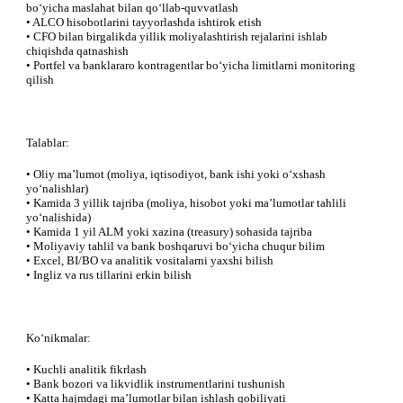
bo‘yicha maslahat bilan qo‘llab-quvvatlash
• ALCO hisobotlarini tayyorlashda ishtirok etish
• CFO bilan birgalikda yillik moliyalashtirish rejalarini ishlab
chiqishda qatnashish
• Portfel va banklararo kontragentlar bo‘yicha limitlarni monitoring
qilish
Talablar:
• Oliy ma’lumot (moliya, iqtisodiyot, bank ishi yoki o‘xshash
yo‘nalishlar)
• Kamida 3 yillik tajriba (moliya, hisobot yoki ma’lumotlar tahlili
yo‘nalishida)
• Kamida 1 yil ALM yoki xazina (treasury) sohasida tajriba
• Moliyaviy tahlil va bank boshqaruvi bo‘yicha chuqur bilim
• Excel, BI/BO va analitik vositalarni yaxshi bilish
• Ingliz va rus tillarini erkin bilish
Ko‘nikmalar:
• Kuchli analitik fikrlash
• Bank bozori va likvidlik instrumentlarini tushunish
• Katta hajmdagi ma’lumotlar bilan ishlash qobiliyati