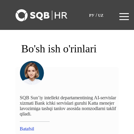
/
РУ
UZ
Bo'sh ish o'rinlari
SQB Sun’iy intellekt departamentining AI-servislar
xizmati Bank ichki servislari guruhi Katta menejer
lavozimiga tashqi tanlov asosida nomzodlarni taklif
qiladi.
Batafsil