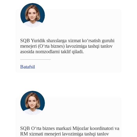
SQB Yuridik shaxslarga xizmat ko‘rsatish guruhi
menejeri (O‘rta biznes) lavozimiga tashqi tanlov
asosida nomzodlarni taklif qiladi.
Batafsil
SQB O‘rta biznes markazi Mijozlar koordinatori va
RM xizmati menejeri lavozimiga tashqi tanlov