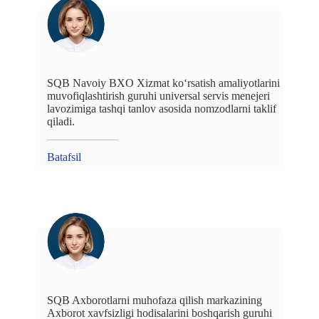
SQB Navoiy BXO Xizmat ko‘rsatish amaliyotlarini
muvofiqlashtirish guruhi universal servis menejeri
lavozimiga tashqi tanlov asosida nomzodlarni taklif
qiladi.
Batafsil
SQB Axborotlarni muhofaza qilish markazining
Axborot xavfsizligi hodisalarini boshqarish guruhi