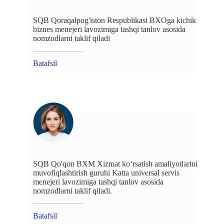
SQB Qoraqalpog'iston Respublikasi BXOga kichik
biznes menejeri lavozimiga tashqi tanlov asosida
nomzodlarni taklif qiladi
Batafsil
SQB Qo'qon BXM Xizmat ko‘rsatish amaliyotlarini
muvofiqlashtirish guruhi Katta universal servis
menejeri lavozimiga tashqi tanlov asosida
nomzodlarni taklif qiladi.
Batafsil