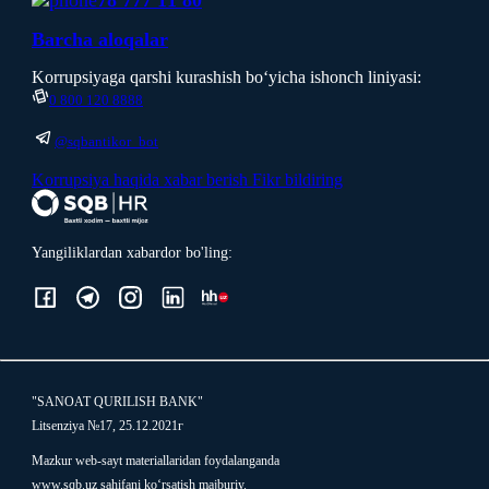
78 777 11 80
Вarcha aloqalar
Korrupsiyaga qarshi kurashish boʻyicha ishonch liniyasi:
0 800 120 8888
@sqbantikor_bot
Korrupsiya haqida xabar berish
Fikr bildiring
Yangiliklardan xabardor bo'ling:
"SANOAT QURILISH BANK"
Litsenziya №17, 25.12.2021г
Mazkur web-sayt materiallaridan foydalanganda
www.sqb.uz sahifani ko‘rsatish majburiy.