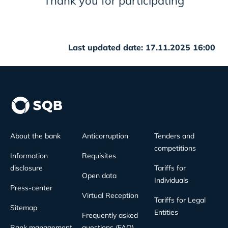
Thank you for participating
Last updated date: 17.11.2025 16:00
About the bank
Anticorruption
Tenders and
competitions
Information
Requisites
disclosure
Tariffs for
Open data
Individuals
Press-center
Virtual Reception
Tariffs for Legal
Sitemap
Entities
Frequently asked
Bank management
questions (FAQ)