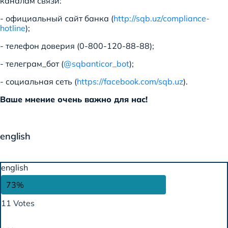
каналам связи:
- официальный сайт банка (
http://sqb.uz/compliance-
hotline
);
- телефон доверия (
0-800-120-88-88
);
- телеграм_бот (
@sqbanticor_bot
);
- социальная сеть (
https://facebook.com/sqb.uz
).
Ваше мнение очень важно для нас!
english
english
73%
11 Votes