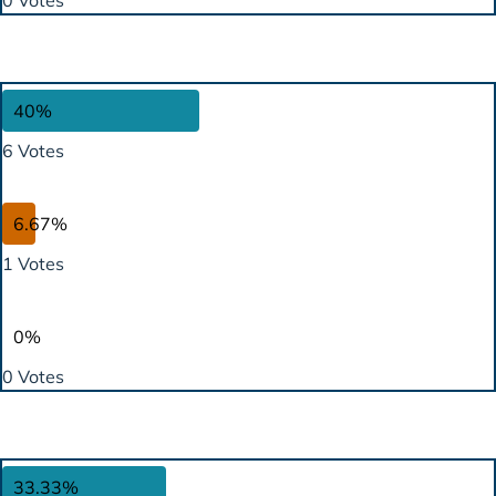
0 Votes
40%
6 Votes
6.67%
1 Votes
0%
0 Votes
33.33%