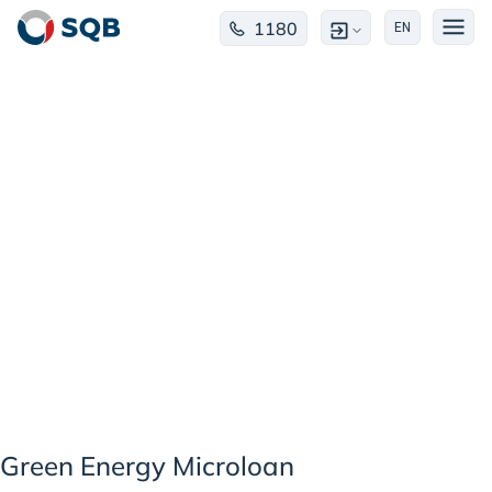
Green
1180
EN
Energy
Microloan
Green Energy Microloan