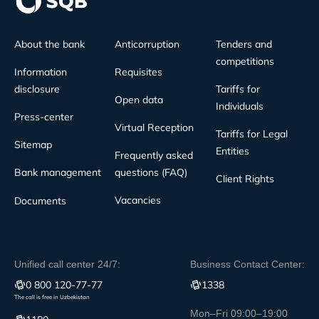
About the bank
Anticorruption
Tenders and
competitions
Information
Requisites
disclosure
Tariffs for
Open data
Individuals
Press-center
Virtual Reception
Tariffs for Legal
Sitemap
Entities
Frequently asked
Bank management
questions (FAQ)
Client Rights
Vacancies
Documents
Unified call center 24/7:
Business Contact Center:
0 800 120-77-77
1338
The call is free in Uzbekistan
Mon–Fri 09:00–19:00