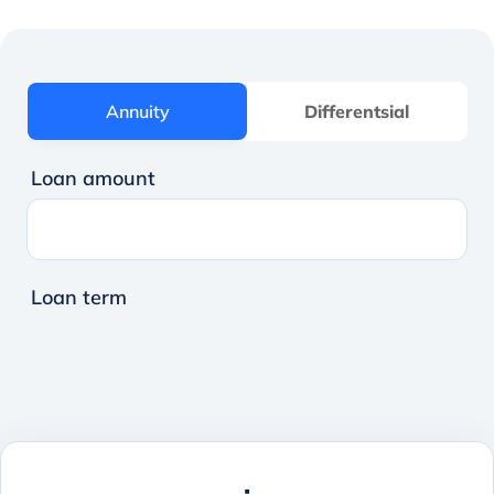
Annuity
Annuity
Differentsial
Loan amount
Loan term
: