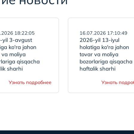
.2026 18:22:05
16.07.2026 17:10:49
-yil 3-avgust
2026-yil 13-iyul
iga ko'ra jahon
holatiga ko'ra jahon
 va moliya
tovar va moliya
rlariga qisqacha
bozorlariga qisqacha
lik sharhi
haftalik sharhi
Узнать подробнее
Узнать подро