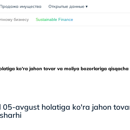
Продажа имущества
Открытые данные
▾
упному бизнесу
Sustainable Finance
olatiga ko'ra jahon tovar va moliya bozorlariga qisqacha
l 05-avgust holatiga ko'ra jahon tova
 sharhi