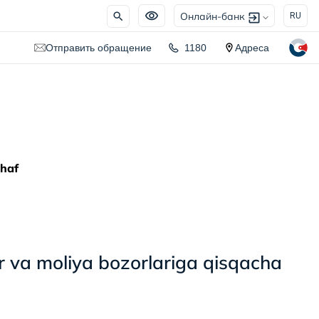
Онлайн-банк
RU
Отправить обращение
1180
Адреса
 haf
r va moliya bozorlariga qisqacha