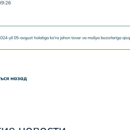
09:26
024-yil 05-avgust holatiga ko'ra jahon tovar va moliya bozorlariga qis
ься назад
ие новости