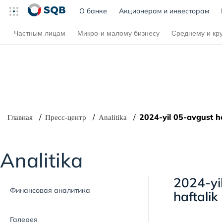
О банке
(current)
Акционерам и инвесторам
Частным лицам
Микро-и малому бизнесу
Среднему и кр
2024-yil 05-avgust h
Главная
Пресс-центр
Analitika
Analitika
2024-yi
Финансовая аналитика
haftalik
Галерея