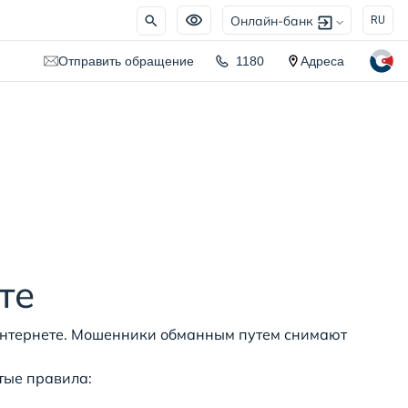
Онлайн-банк
RU
Отправить обращение
1180
Адреса
те
 интернете. Мошенники обманным путем снимают
стые правила: