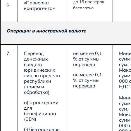
до 15 проверок
«Проверка
6.
контрагента»
бесплатно
Операции в иностранной валюте
7.
Перевод
не менее 0,1
Мини
денежных
% от суммы
сумм
средств
перевода
сум. 
юридических
Макс
не менее 0,1
лиц за пределы
сумм
% от суммы
республики
000 с
перевода
(приём и
НДС
обработка):
Мини
а) с расходами
сумм
для
сум. 
бенефициара
Макс
(BEN)
сумм
000 с
б) без расходов