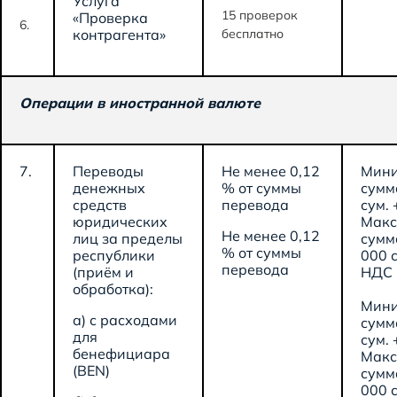
Услуга
15 проверок
«Проверка
6.
контрагента»
бесплатно
Операции в иностранной валюте
7.
Переводы
Не менее 0,12
Мини
денежных
% от суммы
сумм
средств
перевода
сум. 
юридических
Макс
Не менее 0,12
лиц за пределы
сумм
% от суммы
республики
000 с
перевода
(приём и
НДС
обработка):
Мини
а) с расходами
сумм
для
сум. 
бенефициара
Макс
(BEN)
сумм
000 с