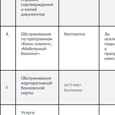
подтверждений
и копий
документов
4.
Обслуживание
бесплатно
За
по программам
искл
«Банк–клиент»,
подк
«Мобильный
к
банкинг»
прог
комп
Обслуживание
корпоративной
до 5 карт
5.
банковской
бесплатно
карты
Услуга