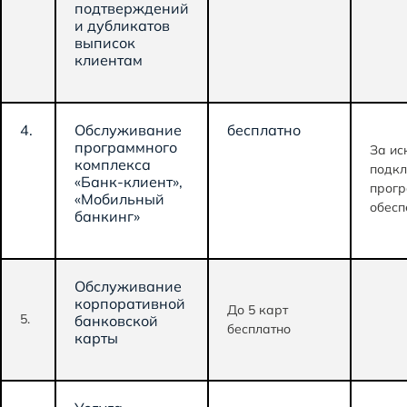
подтверждений
и дубликатов
выписок
клиентам
4.
Обслуживание
бесплатно
программного
За ис
комплекса
подкл
«Банк-клиент»,
прог
«Мобильный
обесп
банкинг»
Обслуживание
корпоративной
До 5 карт
5.
банковской
бесплатно
карты