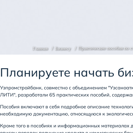
Практические пособия по 
Главная
Бизнесу
Планируете начать би
Узпромстройбанк, совместно с объединением "Узсано
ЛИТИ", разработали 65 практических пособий, содерж
Пособия включают в себя подробное описание технолог
необходимую документацию, относящуюся к экологическ
Кроме того в пособиях и информационных материалах д
описан порядок получения кредита в коммерческих бан