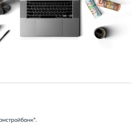
омстройбанк".