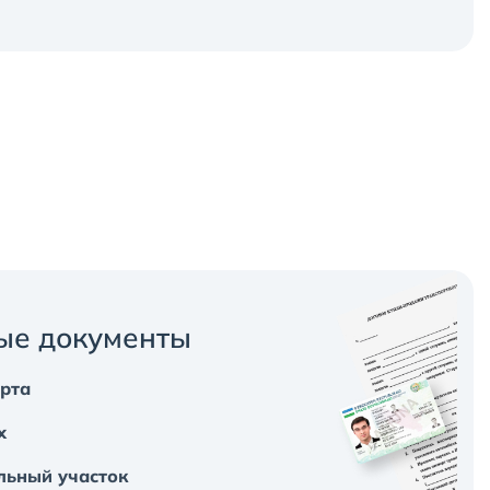
ые документы
арта
х
льный участок