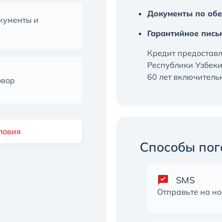
Документы по обе
кументы и
Гарантийное пись
Кредит предостав
Республики Узбекис
60 лет включитель
овор
ловия
Способы пог
SMS
Отправьте на н