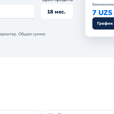
Ежемесячны
7 UZS
18 мес.
График
арактер. Общая сумма