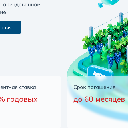
а арендованном
оне
тация
ентная ставка
Срок погашения
% годовых
до 60 месяцев