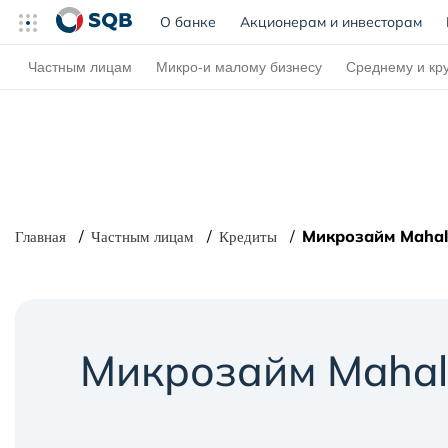
О банке
(current)
Акционерам и инвесторам
Частным лицам
Микро-и малому бизнесу
Среднему и кр
Микрозайм Mahal
Главная
Частным лицам
Кредиты
Микрозайм Mahal