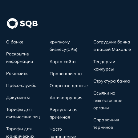
О банке
крупному
Сотрудник банка
бизнесу(СКБ)
в вашей Махалле
Раскрытие
информации
Карта сайта
Тендеры и
конкурсы
Реквизиты
Права клиента
Структура банка
Пресс-служба
Открытые данные
Ссылки на
Документы
Антикоррупция
вышестоящие
органы
Тарифы для
Виртуальная
физических лиц
приемная
Справочник
терминов
Тарифы для
Часто
юридических
задаваемые