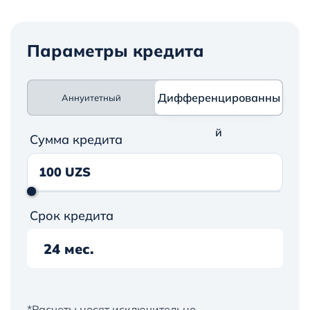
Параметры кредита
Дифференцированны
Аннуитетный
Дифференцированный
й
Сумма кредита
Срок кредита
24 мес.
*Расчеты носят исключительно