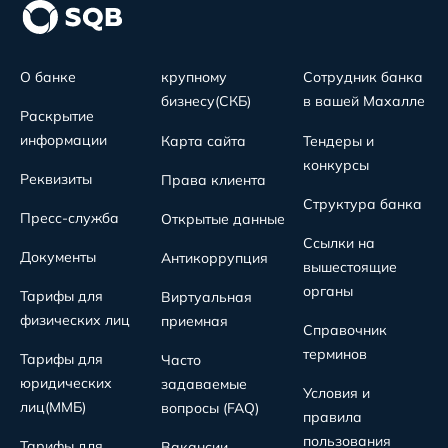
О банке
крупному
Сотрудник банка
бизнесу(СКБ)
в вашей Махалле
Раскрытие
информации
Карта сайта
Тендеры и
конкурсы
Реквизиты
Права клиента
Структура банка
Пресс-служба
Открытые данные
Ссылки на
Документы
Антикоррупция
вышестоящие
органы
Тарифы для
Виртуальная
физических лиц
приемная
Справочник
терминов
Тарифы для
Часто
юридических
задаваемые
Условия и
лиц(MMБ)
вопросы (FAQ)
правила
пользования
Тарифы для
Вакансии