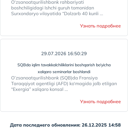
O‘zsanoatqurilishbank rahbariyati
boshchiligidagi Ishchi guruh tomonidan
Surxondaryo viloyatida “Dolzarb 40 kunli ...
Узнать подробнее
29.07.2026 16:50:29
SQBda iqlim tavakkalchiliklarini boshqarish bo‘yicha
xalqaro seminarlar boshlandi
O’zsanoatqurilishbank (SQB)da Fransiya
Taraqqiyot аgentligi (AFD) ko‘magida jalb etilgan
“Exergia” xalqaro konsal ...
Узнать подробнее
Дата последнего обновления: 26.12.2025 14:58