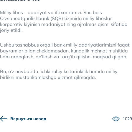
Milliy libos – qadriyat va iftixor ramzi. Shu bois
O‘zsanoatqurilishbank (SQB) tizimida milliy liboslar
korporativ kiyinish madaniyatining ajralmas qismi sifatida
joriy etildi.
Ushbu tashabbus orqali bank milliy qadriyatlarimizni faqat
bayramlar bilan cheklamasdan, kundalik mehnat muhitida
ham ardoqlash, qo‘llash va targ‘ib qilishni maqsad qilgan.
Bu, o‘z navbatida, ichki ruhiy ko‘tarinkilik hamda milliy
birlikni mustahkamlashga xizmat qilmoqda.
Вернуться назад
1029