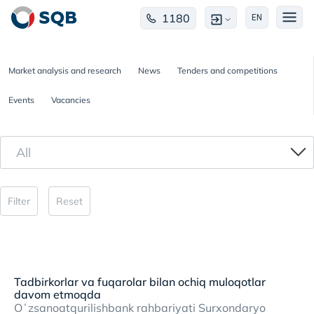
1180
EN
Market analysis and research
News
Tenders and competitions
Events
Vacancies
All
Filter
Reset
Tadbirkorlar va fuqarolar bilan ochiq muloqotlar
davom etmoqda
Oʻzsanoatqurilishbank rahbariyati Surxondaryo