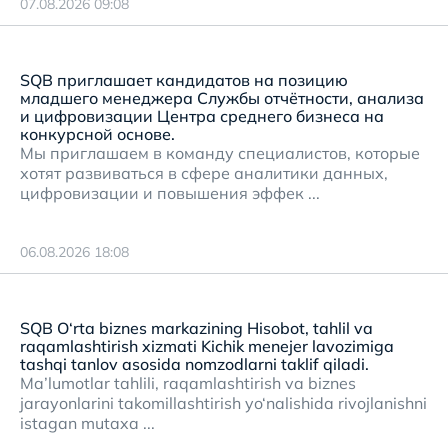
07.08.2026 09:08
SQB приглашает кандидатов на позицию
младшего менеджера Службы отчётности, анализа
и цифровизации Центра среднего бизнеса на
конкурсной основе.
Мы приглашаем в команду специалистов, которые
хотят развиваться в сфере аналитики данных,
цифровизации и повышения эффек ...
06.08.2026 18:08
SQB O‘rta biznes markazining Hisobot, tahlil va
raqamlashtirish xizmati Kichik menejer lavozimiga
tashqi tanlov asosida nomzodlarni taklif qiladi.
Ma’lumotlar tahlili, raqamlashtirish va biznes
jarayonlarini takomillashtirish yo‘nalishida rivojlanishni
istagan mutaxa ...