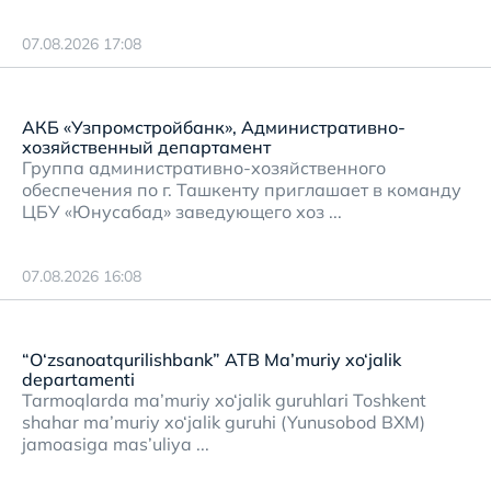
07.08.2026 17:08
АКБ «Узпромстройбанк», Административно-
хозяйственный департамент
Группа административно-хозяйственного
обеспечения по г. Ташкенту приглашает в команду
ЦБУ «Юнусабад» заведующего хоз ...
07.08.2026 16:08
“O‘zsanoatqurilishbank” ATB Ma’muriy xo‘jalik
departamenti
Tarmoqlarda ma’muriy xo‘jalik guruhlari Toshkent
shahar ma’muriy xo‘jalik guruhi (Yunusobod BXM)
jamoasiga mas’uliya ...