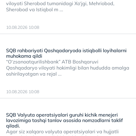
viloyati Sherobod tumanidagi Xo‘jgi, Mehriobod,
Sherobod va Istiqbol m ...
10.08.2026 10:08
SQB rahbariyati Qashqadaryoda istiqbolli loyihalarni
muhokama qildi
“O‘zsanoatqurilishbank” ATB Boshqaruvi
Qashqadaryo viloyati hokimligi bilan hududda amalga
oshirilayotgan va rejal ...
10.08.2026 10:08
SQB Valyuta operatsiyalari guruhi kichik menejeri
lavozimiga tashqi tanlov asosida nomzodlarni taklif
qiladi.
Agar siz xalqaro valyuta operatsiyalari va hujjatli