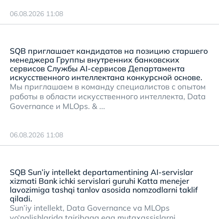
06.08.2026 11:08
SQB приглашает кандидатов на позицию старшего
менеджера Группы внутренних банковских
сервисов Службы AI-сервисов Департамента
искусственного интеллектана конкурсной основе.
Мы приглашаем в команду специалистов с опытом
работы в области искусственного интеллекта, Data
Governance и MLOps. & ...
06.08.2026 11:08
SQB Sun’iy intellekt departamentining AI-servislar
xizmati Bank ichki servislari guruhi Katta menejer
lavozimiga tashqi tanlov asosida nomzodlarni taklif
qiladi.
Sun’iy intellekt, Data Governance va MLOps
yo‘nalishlarida tajribaga ega mutaxassislarni