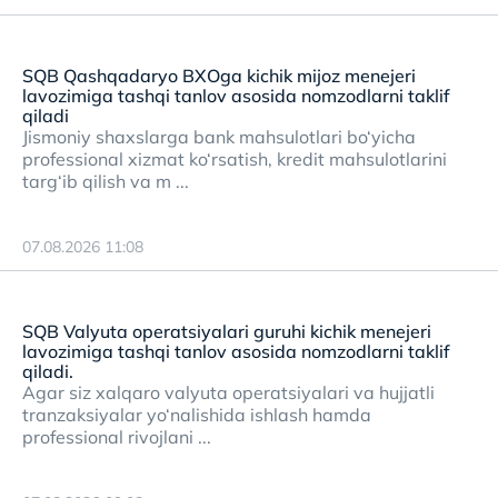
SQB Qashqadaryo BXOga kichik mijoz menejeri
lavozimiga tashqi tanlov asosida nomzodlarni taklif
qiladi
Jismoniy shaxslarga bank mahsulotlari bo‘yicha
professional xizmat ko‘rsatish, kredit mahsulotlarini
targ‘ib qilish va m ...
07.08.2026 11:08
SQB Valyuta operatsiyalari guruhi kichik menejeri
lavozimiga tashqi tanlov asosida nomzodlarni taklif
qiladi.
Agar siz xalqaro valyuta operatsiyalari va hujjatli
tranzaksiyalar yo‘nalishida ishlash hamda
professional rivojlani ...