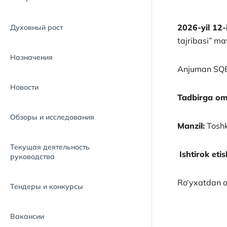
2026-yil 12
Духовный рост
tajribasi” m
Назначения
Anjuman SQB 
Новости
Tadbirga omm
Обзоры и исследования
Manzil:
Toshk
Текущая деятельность
Ishtirok eti
руководства
Ro‘yxatdan o
Тендеры и конкурсы
Вакансии