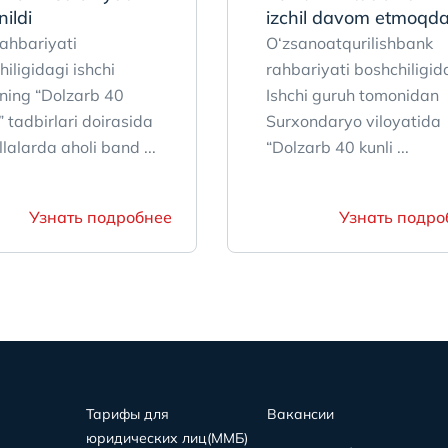
nildi
izchil davom etmoqd
ahbariyati
O‘zsanoatqurilishbank
iligidagi ishchi
rahbariyati boshchiligid
ning “Dolzarb 40
Ishchi guruh tomonidan
” tadbirlari doirasida
Surxondaryo viloyatida
lalarda aholi band ...
“Dolzarb 40 kunli ...
Узнать подробнее
Узнать подро
Тарифы для
Вакансии
юридических лиц(MMБ)