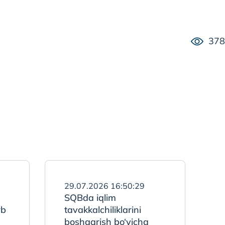
378
29.07.2026 16:50:29
SQBda iqlim
rb
tavakkalchiliklarini
boshqarish bo‘yicha