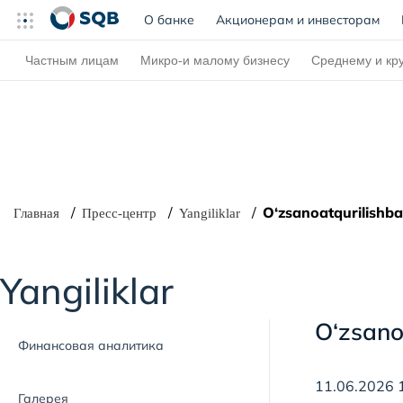
О банке
(current)
Акционерам и инвесторам
Частным лицам
Микро-и малому бизнесу
Среднему и кр
O‘zsanoatqurilishba
Главная
Пресс-центр
Yangiliklar
Yangiliklar
O‘zsano
Финансовая аналитика
11.06.2026 
Галерея