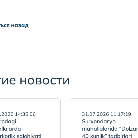
ься назад
ие новости
.2026 14:35:06
31.07.2026 11:17:19
rodagi
Surxondaryo
llalarda
mahallalarida “Dolza
rkorlik salohiyati
40 kunlik” tadbirlari