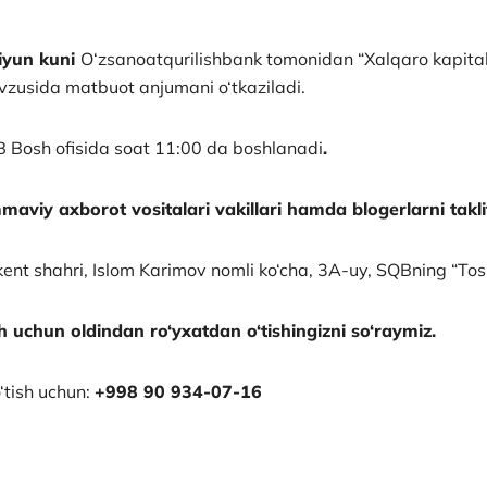
-iyun kuni
O‘zsanoatqurilishbank tomonidan “Xalqaro kapitalni 
avzusida matbuot anjumani o‘tkaziladi.
Bosh ofisida soat 11:00 da boshlanadi
.
aviy axborot vositalari vakillari hamda blogerlarni takli
ent shahri, Islom Karimov nomli ko‘cha, 3A-uy, SQBning “Tosh
sh uchun oldindan ro‘yxatdan o‘tishingizni so‘raymiz.
‘tish uchun:
+998 90 934-07-16