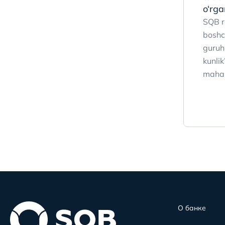
o‘rga
SQB r
boshch
guruh
kunlik
mahal
О банке