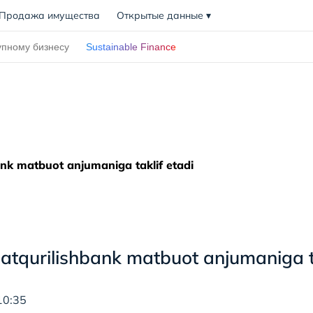
Продажа имущества
Открытые данные
▾
упному бизнесу
Sustainable Finance
nk matbuot anjumaniga taklif etadi
atqurilishbank matbuot anjumaniga ta
10:35