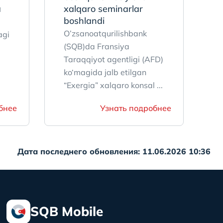
a
xalqaro seminarlar
boshlandi
O’zsanoatqurilishbank
agi
(SQB)da Fransiya
Taraqqiyot аgentligi (AFD)
ko‘magida jalb etilgan
“Exergia” xalqaro konsal ...
бнее
Узнать подробнее
Дата последнего обновления: 11.06.2026 10:36
SQB Mobile