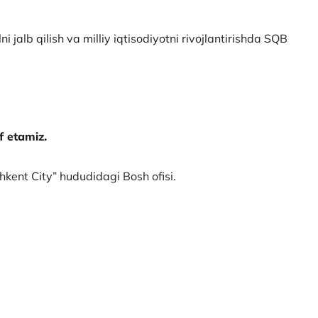
jalb qilish va milliy iqtisodiyotni rivojlantirishda SQB
f etamiz.
kent City” hududidagi Bosh ofisi.