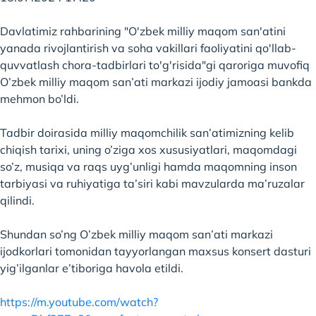
Davlatimiz rahbarining "O'zbek milliy maqom san'atini
yanada rivojlantirish va soha vakillari faoliyatini qo'llab-
quvvatlash chora-tadbirlari to'g'risida"gi qaroriga muvofiq
O’zbek milliy maqom san’ati markazi ijodiy jamoasi bankda
mehmon bo’ldi.
Tadbir doirasida milliy maqomchilik san’atimizning kelib
chiqish tarixi, uning o’ziga xos xususiyatlari, maqomdagi
so’z, musiqa va raqs uyg’unligi hamda maqomning inson
tarbiyasi va ruhiyatiga ta’siri kabi mavzularda ma’ruzalar
qilindi.
Shundan so’ng O’zbek milliy maqom san’ati markazi
ijodkorlari tomonidan tayyorlangan maxsus konsert dasturi
yig’ilganlar e’tiboriga havola etildi.
https://m.youtube.com/watch?