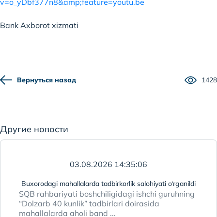
v=o_yDbf377n8&amp;feature=youtu.be
Bank Axborot xizmati
Вернуться назад
1428
Другие новости
03.08.2026 14:35:06
Buxorodagi mahallalarda tadbirkorlik salohiyati o‘rganildi
SQB rahbariyati boshchiligidagi ishchi guruhning
“Dolzarb 40 kunlik” tadbirlari doirasida
mahallalarda aholi band ...