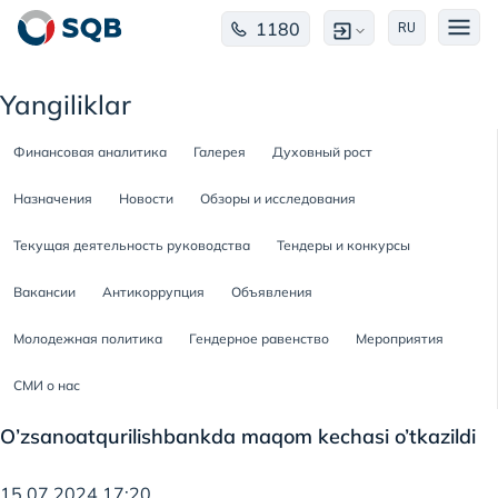
1180
RU
Yangiliklar
Финансовая аналитика
Галерея
Духовный рост
Назначения
Новости
Обзоры и исследования
Текущая деятельность руководства
Тендеры и конкурсы
Вакансии
Антикоррупция
Объявления
Молодежная политика
Гендерное равенство
Мероприятия
СМИ о нас
O’zsanoatqurilishbankda maqom kechasi o’tkazildi
15.07.2024 17:20