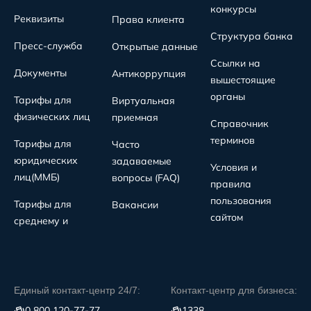
конкурсы
Реквизиты
Права клиента
Структура банка
Пресс-служба
Открытые данные
Ссылки на
Документы
Антикоррупция
вышестоящие
органы
Тарифы для
Виртуальная
физических лиц
приемная
Справочник
терминов
Тарифы для
Часто
юридических
задаваемые
Условия и
лиц(MMБ)
вопросы (FAQ)
правила
пользования
Тарифы для
Вакансии
сайтом
среднему и
Единый контакт-центр 24/7:
Контакт-центр для бизнеса:
0 800 120-77-77
1338