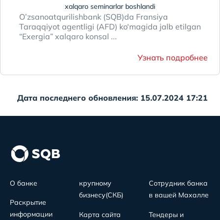
xalqaro seminarlar boshlandi
O’zsanoatqurilishbank (SQB)da Fransiya
Taraqqiyot аgentligi (AFD) ko‘magida jalb etilgan
“Exergia” xalqaro konsal ...
Узнать подробнее
Дата последнего обновления: 15.07.2024 17:21
О банке
крупному
Сотрудник банка
бизнесу(СКБ)
в вашей Махалле
Раскрытие
информации
Карта сайта
Тендеры и