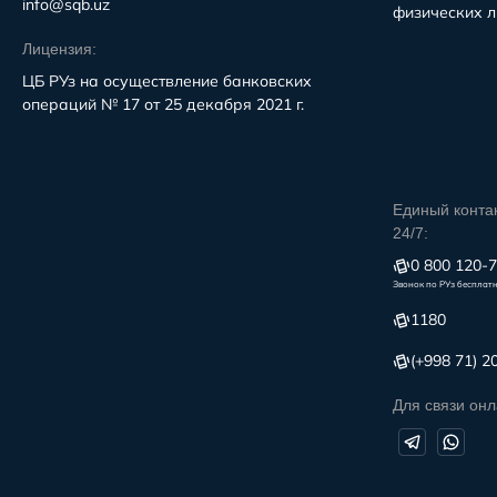
info@sqb.uz
физических л
Лицензия:
ЦБ РУз на осуществление банковских
операций № 17 от 25 декабря 2021 г.
Единый конта
24/7:
0 800 120-
Звонок по РУз бесплат
1180
(+998 71) 2
Для связи онл