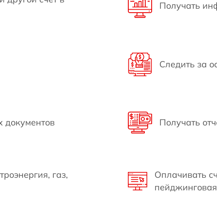
Получать ин
Следить за о
х документов
Получать отч
роэнергия, газ,
Оплачивать сч
пейджинговая 