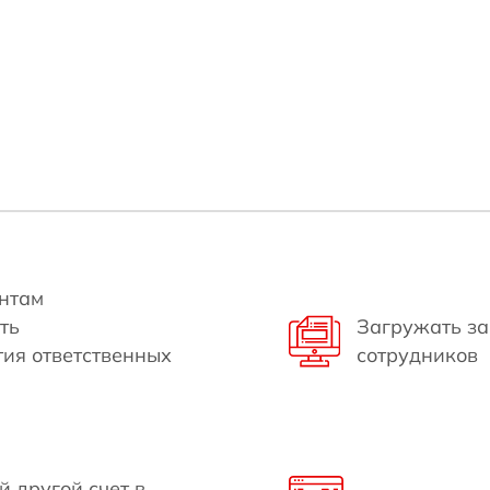
нтам
ть
Загружать за
ия ответственных
сотрудников
й другой счет в