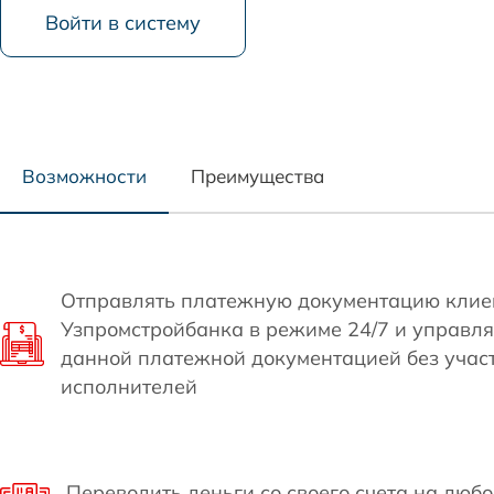
Войти в систему
Финансирование строительных работ
Анализ и консультация
Изменение условий действующих кредитов
Помощь с ценными бумагами
Возможности
Преимущества
Отправлять платежную документацию клие
Узпромстройбанка в режиме 24/7 и управля
данной платежной документацией без участ
исполнителей
Переводить деньги со своего счета на любо