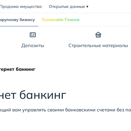
Продажа имущества
Открытые данные
▾
крупному бизнесу
Sustainable Finance
Депозиты
Строительные материалы
Кредитные линии
ернет банкинг
ериалам
едничеству
Исламское финанси
Онла
нет банкинг
яющий вам управлять своими банковскими счетами без п
ектов