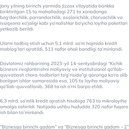
Joriy yilning birinchi yarmida Jizzax viloyatida bankka
biriktirilgan 15 ta mahalladagi 271 ta xonadonga
bog‘dorchilik, parrandachilik, asalarichilik, chorvachilik va
issiqxona xo‘jaligi kabi yo‘nalishlar bo‘yicha loyiha paketlari
yetkazib berildi.
Ularni tadbiq etish uchun 5,1 mlrd. so‘m hajmida kredit
mablag‘lari ajratildi, 511 nafar aholi bandligi ta’minlandi.
Davlatimiz rahbarining 2023-yil 14-sentyabrdagi “Kichik
biznesni rivojlantirishni moliyaviy va institutsional qo‘llab-
quvvatlash chora-tadbirlari to‘g‘risida”gi qaroriga ko‘ra olib
borilgan ishlar samarasida esa, 105 ta loyiha moliyaviy
qo‘llab-quvvatlanib, 368 ta ish o‘rni barpo etildi.
6,3 mlrd. so‘mlik kredit ajratish hisobiga 763 ta mikroloyiha
amalga oshirildi. Natijada ushbu hududda 320 nafar fuqaro
ish bilan ta’minlandi.
“Biznesga birinchi qadam” va “Biznesga birinchi qadam – 2”