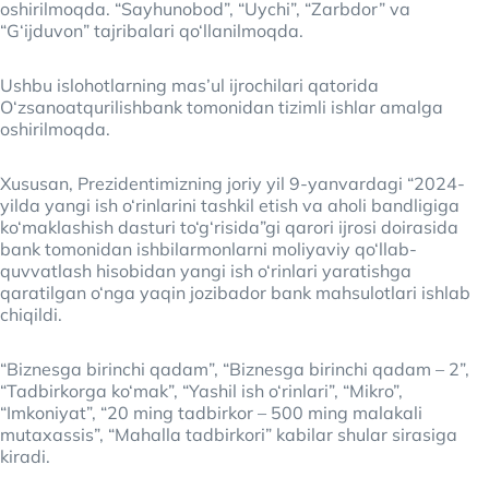
oshirilmoqda. “Sayhunobod”, “Uychi”, “Zarbdor” va
“G‘ijduvon” tajribalari qo‘llanilmoqda.
Ushbu islohotlarning mas’ul ijrochilari qatorida
O‘zsanoatqurilishbank tomonidan tizimli ishlar amalga
oshirilmoqda.
Xususan, Prezidentimizning joriy yil 9-yanvardagi “2024-
yilda yangi ish o‘rinlarini tashkil etish va aholi bandligiga
ko‘maklashish dasturi to‘g‘risida”gi qarori ijrosi doirasida
bank tomonidan ishbilarmonlarni moliyaviy qo‘llab-
quvvatlash hisobidan yangi ish o‘rinlari yaratishga
qaratilgan o‘nga yaqin jozibador bank mahsulotlari ishlab
chiqildi.
“Biznesga birinchi qadam”, “Biznesga birinchi qadam – 2”,
“Tadbirkorga ko‘mak”, “Yashil ish o‘rinlari”, “Mikro”,
“Imkoniyat”, “20 ming tadbirkor – 500 ming malakali
mutaxassis”, “Mahalla tadbirkori” kabilar shular sirasiga
kiradi.