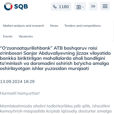
1180
EN
Market analysis and research
News
Tenders and competitions
Events
Vacancies
“O‘zsanoatqurilishbank” ATB boshqaruv raisi
o‘rinbosari Sanjar Abduvaliyevning Jizzax viloyatida
bankka biriktirilgan mahallalarda aholi bandligini
ta’minlash va daromadini oshirish bo‘yicha amalga
oshirilayotgan ishlar yuzasidan murojaati
13.09.2024 18:29
Hurmatli hamyurtlar!
Mamlakatimizda aholini tadbirkorlikka jalb qilib, ishsizlikni
kamaytirish maqsadida ko‘plab iqtisodiy dasturlar amalga