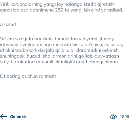
Yirik korxonalarning yangi loyihalariga kredit ajratish
asnosida esa qo‘shimcha 250 ta yangi ish o‘rni yaratiladi.
Azizlar!
So‘zim so‘ngida bankimiz tomonidan viloyatni ijtimoiy-
iqtisodiy rivojlantirishga munosib hissa qo‘shish, xususan,
aholini tadbirkorlikka jalb qilib, ular daromadini oshirish,
shuningdek, hudud ishbilarmonlarini qo‘llab-quvvatlash
sa’y-harakatlari davomli ekanligini qayd etmoqchiman.
E’tiboringiz uchun rahmat!
Go back
1896