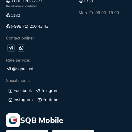
0 800 120-77-77
1338
The call is free in Uzbekistan
Mon–Fri 09:00–19:00
1180
(+998 71) 200 43 43
Contact online:
Rate service:
@sqbuzbot
Social media
Facebook
Telegram
Instagram
Youtube
SQB Mobile