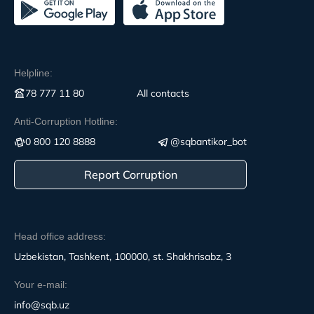
Helpline:
78 777 11 80
All contacts
Anti-Corruption Hotline:
0 800 120 8888
@sqbantikor_bot
Report Corruption
Head office address:
Uzbekistan, Tashkent, 100000, st. Shakhrisabz, 3
Your e-mail:
info@sqb.uz