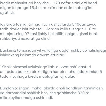
kredit mahsulotlari bo‘yicha 1 179 nafar o‘zini o‘zi band
qilgan fuqaroga 15,4 mlrd. so‘mdan ortiq mablag‘lar
ajratildi.
Joylarda tashkil qilingan uchrashuvlarda 540dan ziyod
tadbirkorlar ishtirok etdi. Ulardan kelib tushgan 110 ta
murojaatning 97 tasi ijobiy hal etilib, qolgan qismi bank
rahbariyati nazoratiga olindi.
Bankimiz tomonidan yil yakuniga qadar ushbu yo‘nalishdagi
ishlar keng ko‘lamda davom ettiriladi.
“Kichik biznesni uzluksiz qo‘llab-quvvatlash” dasturi
doirasida bankka biriktirilgan har bir mahallada kamida 5
tadan loyihaga kredit mablag‘lari ajratiladi.
Bundan tashqari, mahallalarda aholi bandligini ta’minlash
va daromadini oshirish bo‘yicha qo‘shimcha 320 ta
mikroloyiha amalga oshiriladi.