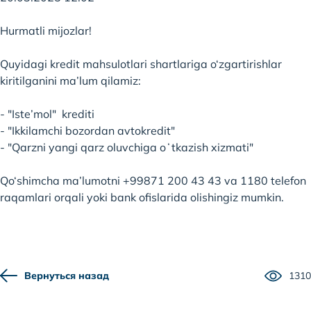
Hurmatli mijozlar!
Quyidagi kredit mahsulotlari shartlariga o‘zgartirishlar
kiritilganini ma’lum qilamiz:
- "Iste’mol" krediti
- "Ikkilamchi bozordan avtokredit"
- "Qarzni yangi qarz oluvchiga oʻtkazish xizmati"
Qo‘shimcha ma’lumotni +99871 200 43 43 va 1180 telefon
raqamlari orqali yoki bank ofislarida olishingiz mumkin.
Вернуться назад
1310