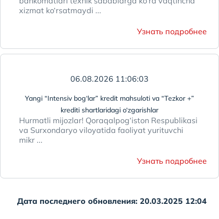
bankomatlari texnik sabablarga ko‘ra vaqtincha
xizmat ko‘rsatmaydi ...
Узнать подробнее
06.08.2026 11:06:03
Yangi “Intensiv bog‘lar” kredit mahsuloti va “Tezkor +”
krediti shartlaridagi o‘zgarishlar
Hurmatli mijozlar! Qoraqalpog‘iston Respublikasi
va Surxondaryo viloyatida faoliyat yurituvchi
mikr ...
Узнать подробнее
Дата последнего обновления: 20.03.2025 12:04