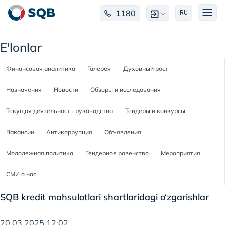
1180
RU
E'lonlar
Финансовая аналитика
Галерея
Духовный рост
Назначения
Новости
Обзоры и исследования
Текущая деятельность руководства
Тендеры и конкурсы
Вакансии
Антикоррупция
Объявления
Молодежная политика
Гендерное равенство
Мероприятия
СМИ о нас
SQB kredit mahsulotlari shartlaridagi o‘zgarishlar
20.03.2025 12:02