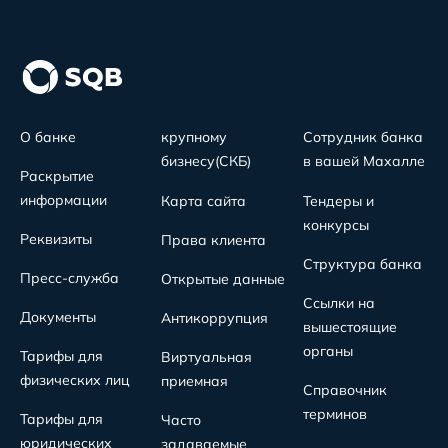
О банке
крупному
Сотрудник банка
бизнесу(СКБ)
в вашей Махалле
Раскрытие
информации
Карта сайта
Тендеры и
конкурсы
Реквизиты
Права клиента
Структура банка
Пресс-служба
Открытые данные
Ссылки на
Документы
Антикоррупция
вышестоящие
органы
Тарифы для
Виртуальная
физических лиц
приемная
Справочник
терминов
Тарифы для
Часто
юридических
задаваемые