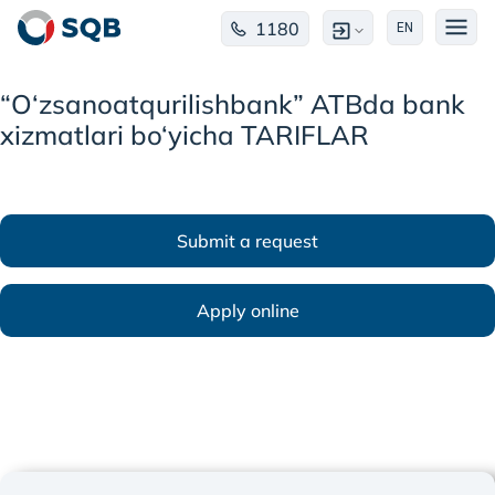
1180
EN
“O‘zsanoatqurilishbank” ATBda bank
xizmatlari bo‘yicha TARIFLAR
Submit a request
Apply online