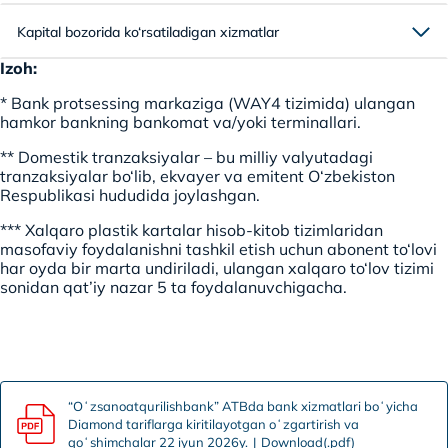
Kapital bozorida ko‘rsatiladigan xizmatlar
Izoh:
* Bank protsessing markaziga (WAY4 tizimida) ulangan
hamkor bankning bankomat va/yoki terminallari.
** Domestik tranzaksiyalar – bu milliy valyutadagi
tranzaksiyalar bo‘lib, ekvayer va emitent O‘zbekiston
Respublikasi hududida joylashgan.
*** Xalqaro plastik kartalar hisob-kitob tizimlaridan
masofaviy foydalanishni tashkil etish uchun abonent to‘lovi
har oyda bir marta undiriladi, ulangan xalqaro to‘lov tizimi
sonidan qat’iy nazar 5 ta foydalanuvchigacha.
“Oʻzsanoatqurilishbank” ATBda bank xizmatlari boʻyicha
Diamond tariflarga kiritilayotgan oʻzgartirish va
qoʻshimchalar 22 iyun 2026y.
Download(.pdf)