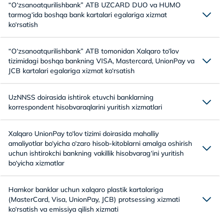
“O‘zsanoatqurilishbank” ATB UZCARD DUO va HUMO
tarmog‘ida boshqa bank kartalari egalariga xizmat
ko‘rsatish
“O‘zsanoatqurilishbank” ATB tomonidan Xalqaro to‘lov
tizimidagi boshqa bankning VISA, Mastercard, UnionPay va
JCB kartalari egalariga xizmat ko‘rsatish
UzNNSS doirasida ishtirok etuvchi banklarning
korrespondent hisobvaraqlarini yuritish xizmatlari
Xalqaro UnionPay to‘lov tizimi doirasida mahalliy
amaliyotlar bo‘yicha o‘zaro hisob-kitoblarni amalga oshirish
uchun ishtirokchi bankning vakillik hisobvarag‘ini yuritish
bo‘yicha xizmatlar
Hamkor banklar uchun xalqaro plastik kartalariga
(MasterCard, Visa, UnionPay, JCB) protsessing xizmati
ko‘rsatish va emissiya qilish xizmati