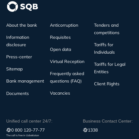
About the bank
Anticorruption
Tenders and
competitions
Information
Requisites
disclosure
Tariffs for
Open data
Individuals
Press-center
Virtual Reception
Tariffs for Legal
Sitemap
Entities
Frequently asked
Bank management
questions (FAQ)
Client Rights
Vacancies
Documents
Unified call center 24/7:
Business Contact Center:
0 800 120-77-77
1338
The call is free in Uzbekistan