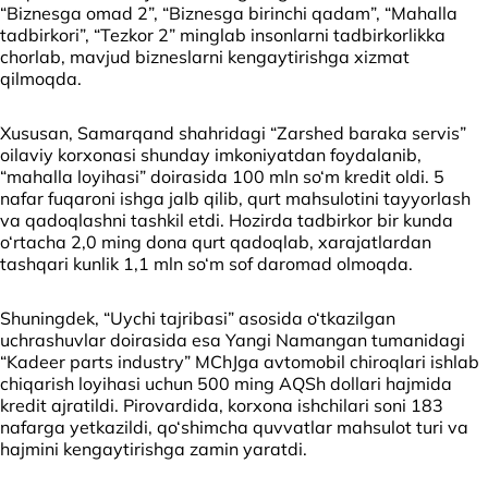
“Biznesga omad 2”, “Biznesga birinchi qadam”, “Mahalla
tadbirkori”, “Tezkor 2” minglab insonlarni tadbirkorlikka
chorlab, mavjud bizneslarni kengaytirishga xizmat
qilmoqda.
Xususan, Samarqand shahridagi “Zarshed baraka servis”
oilaviy korxonasi shunday imkoniyatdan foydalanib,
“mahalla loyihasi” doirasida 100 mln so‘m kredit oldi. 5
nafar fuqaroni ishga jalb qilib, qurt mahsulotini tayyorlash
va qadoqlashni tashkil etdi. Hozirda tadbirkor bir kunda
o‘rtacha 2,0 ming dona qurt qadoqlab, xarajatlardan
tashqari kunlik 1,1 mln so‘m sof daromad olmoqda.
Shuningdek, “Uychi tajribasi” asosida o‘tkazilgan
uchrashuvlar doirasida esa Yangi Namangan tumanidagi
“Kadeer parts industry” MChJga avtomobil chiroqlari ishlab
chiqarish loyihasi uchun 500 ming AQSh dollari hajmida
kredit ajratildi. Pirovardida, korxona ishchilari soni 183
nafarga yetkazildi, qo‘shimcha quvvatlar mahsulot turi va
hajmini kengaytirishga zamin yaratdi.