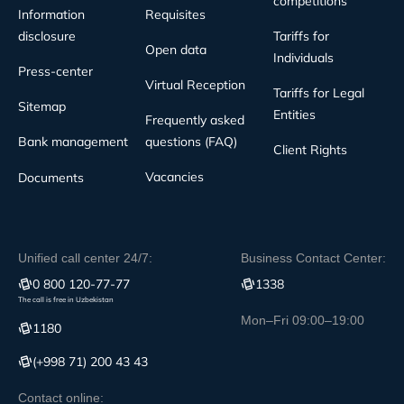
competitions
Information
Requisites
disclosure
Tariffs for
Open data
Individuals
Press-center
Virtual Reception
Tariffs for Legal
Sitemap
Entities
Frequently asked
Bank management
questions (FAQ)
Client Rights
Vacancies
Documents
Unified call center 24/7:
Business Contact Center:
0 800 120-77-77
1338
The call is free in Uzbekistan
Mon–Fri 09:00–19:00
1180
(+998 71) 200 43 43
Contact online: