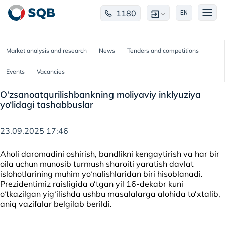
1180
EN
Market analysis and research
News
Tenders and competitions
Events
Vacancies
O‘zsanoatqurilishbankning moliyaviy inklyuziya
yo‘lidagi tashabbuslar
23.09.2025 17:46
Aholi daromadini oshirish, bandlikni kengaytirish va har bir
oila uchun munosib turmush sharoiti yaratish davlat
islohotlarining muhim yo‘nalishlaridan biri hisoblanadi.
Prezidentimiz raisligida o‘tgan yil 16-dekabr kuni
o‘tkazilgan yig‘ilishda ushbu masalalarga alohida to‘xtalib,
aniq vazifalar belgilab berildi.