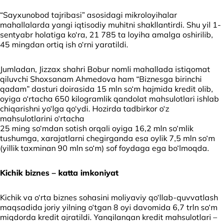
“Sayxunobod tajribasi” asosidagi mikroloyihalar
mahallalarda yangi iqtisodiy muhitni shakllantirdi. Shu yil 1-
sentyabr holatiga ko‘ra, 21 785 ta loyiha amalga oshirilib,
45 mingdan ortiq ish o‘rni yaratildi.
Jumladan, Jizzax shahri Bobur nomli mahallada istiqomat
qiluvchi Shoxsanam Ahmedova ham “Biznesga birinchi
qadam” dasturi doirasida 15 mln so‘m hajmida kredit olib,
oyiga o‘rtacha 650 kilogramlik qandolat mahsulotlari ishlab
chiqarishni yo‘lga qo‘ydi. Hozirda tadbirkor o‘z
mahsulotlarini o‘rtacha
25 ming so‘mdan sotish orqali oyiga 16,2 mln so‘mlik
tushumga, xarajatlarni chegirganda esa oylik 7,5 mln so‘m
(yillik taxminan 90 mln so‘m) sof foydaga ega bo‘lmoqda.
Kichik biznes – katta imkoniyat
Kichik va o‘rta biznes sohasini moliyaviy qo‘llab-quvvatlash
maqsadida joriy yilning o‘tgan 8 oyi davomida 6,7 trln so‘m
miqdorda kredit ajratildi. Yangilangan kredit mahsulotlari –