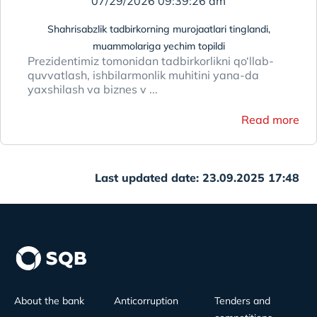
07/29/2026 09:39:26 am
Shahrisabzlik tadbirkorning murojaatlari tinglandi,
muammolariga yechim topildi
Prezidentimiz tomonidan tadbirkorlikni qo‘llab-
quvvatlash, ishbilarmonlik muhitini yana-da
yaxshilash va biznes v ...
Read more
Last updated date: 23.09.2025 17:48
About the bank
Anticorruption
Tenders and