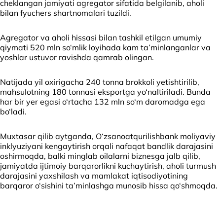
cheklangan jamiyati agregator sifatida belgilanib, aholi
bilan fyuchers shartnomalari tuzildi.
Agregator va aholi hissasi bilan tashkil etilgan umumiy
qiymati 520 mln so‘mlik loyihada kam ta’minlanganlar va
yoshlar ustuvor ravishda qamrab olingan.
Natijada yil oxirigacha 240 tonna brokkoli yetishtirilib,
mahsulotning 180 tonnasi eksportga yo‘naltiriladi. Bunda
har bir yer egasi o‘rtacha 132 mln so‘m daromadga ega
bo‘ladi.
Muxtasar qilib aytganda, O‘zsanoatqurilishbank moliyaviy
inklyuziyani kengaytirish orqali nafaqat bandlik darajasini
oshirmoqda, balki minglab oilalarni biznesga jalb qilib,
jamiyatda ijtimoiy barqarorlikni kuchaytirish, aholi turmush
darajasini yaxshilash va mamlakat iqtisodiyotining
barqaror o‘sishini ta’minlashga munosib hissa qo‘shmoqda.