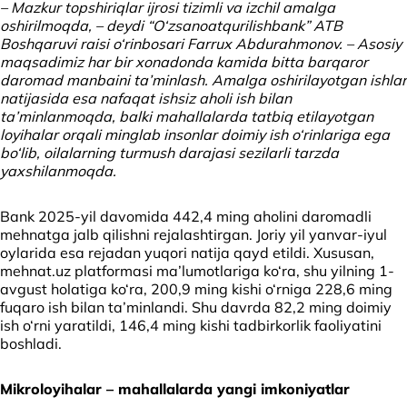
– Mazkur topshiriqlar ijrosi tizimli va izchil amalga
oshirilmoqda, – deydi “O‘zsanoatqurilishbank” ATB
Boshqaruvi raisi o‘rinbosari Farrux Abdurahmonov. – Asosiy
maqsadimiz har bir xonadonda kamida bitta barqaror
daromad manbaini ta’minlash. Amalga oshirilayotgan ishlar
natijasida esa nafaqat ishsiz aholi ish bilan
ta’minlanmoqda, balki mahallalarda tatbiq etilayotgan
loyihalar orqali minglab insonlar doimiy ish o‘rinlariga ega
bo‘lib, oilalarning turmush darajasi sezilarli tarzda
yaxshilanmoqda.
Bank 2025-yil davomida 442,4 ming aholini daromadli
mehnatga jalb qilishni rejalashtirgan. Joriy yil yanvar-iyul
oylarida esa rejadan yuqori natija qayd etildi. Xususan,
mehnat.uz platformasi ma’lumotlariga ko‘ra, shu yilning 1-
avgust holatiga ko‘ra, 200,9 ming kishi o‘rniga 228,6 ming
fuqaro ish bilan ta’minlandi. Shu davrda 82,2 ming doimiy
ish o‘rni yaratildi, 146,4 ming kishi tadbirkorlik faoliyatini
boshladi.
Mikroloyihalar – mahallalarda yangi imkoniyatlar