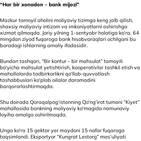
“Har bir xonadon – bank mijozi”
Mazkur tamoyil aholini moliyaviy tizimga keng jalb qilish,
shaxsiy moliyaviy intizom va imkoniyatlarni oshirishga
xizmat qilmoqda. Joriy yilning 1-sentyabr holatiga ko‘ra, 64
mingdan ziyod fuqaroga bank hisobvaraqlari ochilgani bu
boradagi ishlarning amaliy ifodasidir.
Bundan tashqari, “Bir kontur – bir mahsulot” tamoyili
bo‘yicha mahsulot yetishtirish, kooperativlar tashkil etish va
mahallalarda tadbirkorlikni qo‘llab-quvvatlash
tashabbuslari ko‘plab oilalar daromadini
barqarorlashtirmoqda.
Shu doirada Qoraqalpog‘istonning Qo‘ng‘irot tumani “Kiyet”
mahallasida bankning moliyaviy ko‘magida namunaviy
loyiha amalga oshirilmoqda.
Unga ko‘ra 15 gektar yer maydoni 15 nafar fuqaroga
taqsimlandi. Eksportyor “Kungrat Lestorg” mas’uliyati