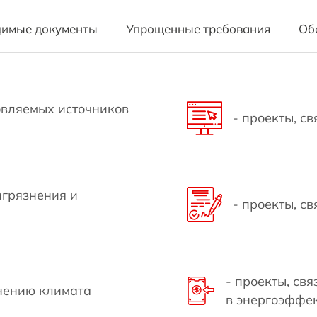
ки
имые документы
Упрощенные требования
Об
овляемых источников
- проекты, с
агрязнения и
- проекты, с
- проекты, св
енению климата
в энергоэффе