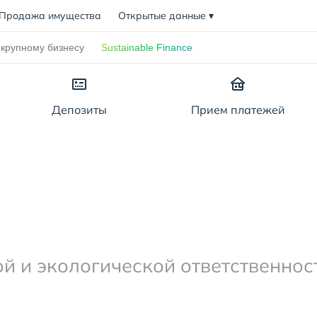
Продажа имущества
Открытые данные
▾
крупному бизнесу
Sustainable Finance
Депозиты
Прием платежей
Полезное
Полезное
Как выбрать вклад
Как открыть депозит
тановлено)
й и экологической ответственнос
B
 кредита