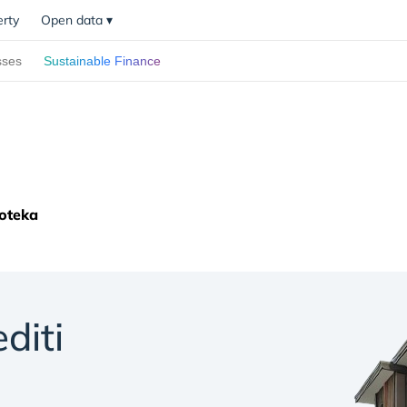
erty
Open data
▾
sses
Sustainable Finance
oteka
diti