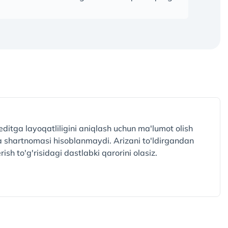
editga layoqatliligini aniqlash uchun ma'lumot olish
ta shartnomasi hisoblanmaydi. Arizani to'ldirgandan
rish to'g'risidagi dastlabki qarorini olasiz.