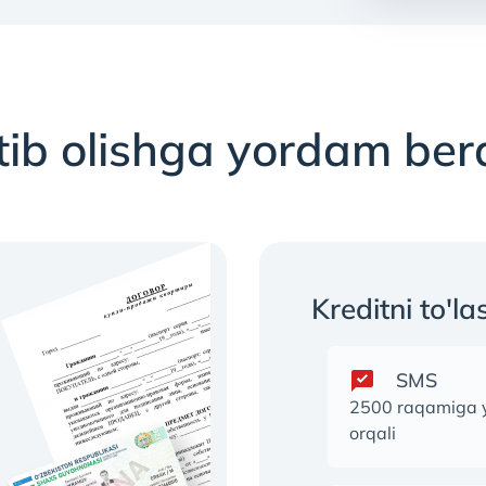
tib olishga yordam be
Kreditni to'la
SMS
2500 raqamiga 
orqali