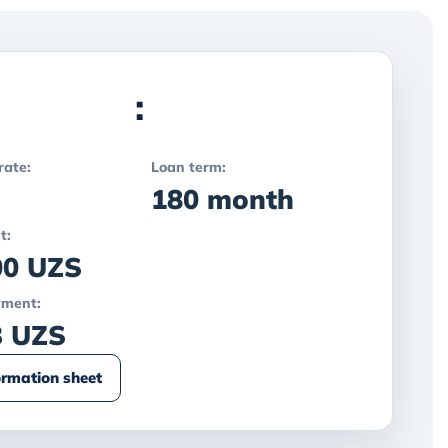
:
rate:
Loan term:
180 month
t:
00 UZS
yment:
3 UZS
ormation sheet