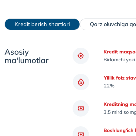
Kredit berish shartlari
Qarz oluvchiga qo'
Asosiy
Kredit maqsad
ma'lumotlar
Birlamchi yoki
Yillik foiz sta
22%
Kreditning ma
3,5 mlrd so‘m
Boshlang‘ich 