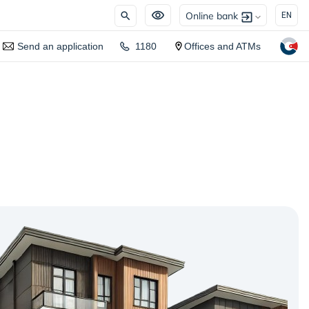
Online bank
EN
Send an application
1180
Offices and ATMs