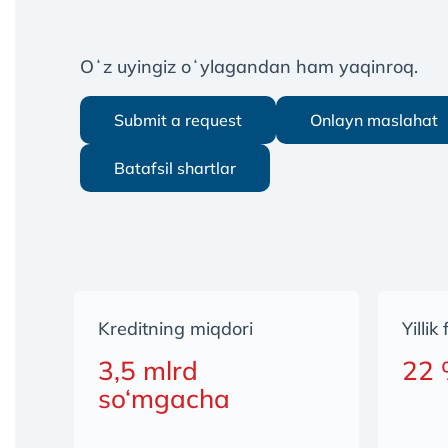
Oʻz uyingiz oʻylagandan ham yaqinroq.
Submit a request
Onlayn maslahat
Batafsil shartlar
Kreditning miqdori
Yillik
3,5 mlrd
22
so‘mgacha