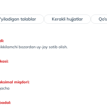
yiladigan talablar
Kerakli hujjatlar
Qo’s
i:
 ikkilamchi bozordan uy-joy sotib olish.
vkasi:
ksimal miqdori:
gacha
badal: