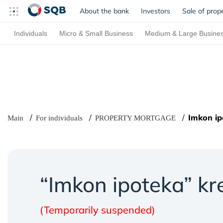
About the bank
Investors
Sale of prop
Individuals
Micro & Small Business
Medium & Large Busine
Imkon ip
Main
For individuals
PROPERTY MORTGAGE
“Imkon ipoteka” kre
(Temporarily suspended)