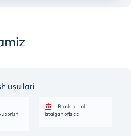
ramiz
sh usullari
Bank orqali
yuborish
Istalgan ofisida