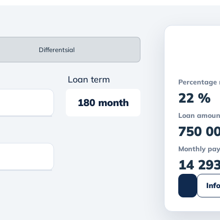
Differentsial
Loan term
Percentage 
22 %
180 month
Loan amoun
750 0
Monthly pa
14 29
Inf