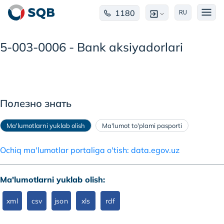
1180
RU
5-003-0006 - Bank aksiyadorlari
Полезно знать
Ma'lumotlarni yuklab olish
Ma'lumot to'plami pasporti
Ochiq ma'lumotlar portaliga o'tish: data.egov.uz
Ma'lumotlarni yuklab olish:
xml
csv
json
xls
rdf