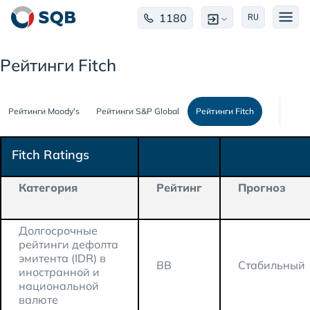
1180
RU
Рейтинги Fitch
Рейтинги Moody's
Рейтинги S&P Global
Рейтинги Fitch
Fitch Ratings
Категория
Рейтинг
Прогноз
Долгосрочные
рейтинги дефолта
эмитента (IDR) в
BB
Стабильный
иностранной и
национальной
валюте