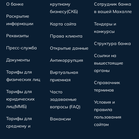
О банке
крупному
Сотрудник банка
бизнесу(СКБ)
в вашей Махалле
Раскрытие
информации
Карта сайта
Тендеры и
конкурсы
Реквизиты
Права клиента
Структура банка
Пресс-служба
Открытые данные
Ссылки на
Документы
Антикоррупция
вышестоящие
органы
Тарифы для
Виртуальная
физических лиц
приемная
Справочник
терминов
Тарифы для
Часто
юридических
задаваемые
Условия и
лиц(MMБ)
вопросы (FAQ)
правила
пользования
Тарифы для
Вакансии
сайтом
среднему и