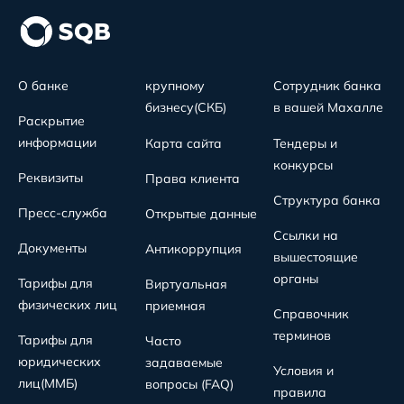
О банке
крупному
Сотрудник банка
бизнесу(СКБ)
в вашей Махалле
Раскрытие
информации
Карта сайта
Тендеры и
конкурсы
Реквизиты
Права клиента
Структура банка
Пресс-служба
Открытые данные
Ссылки на
Документы
Антикоррупция
вышестоящие
органы
Тарифы для
Виртуальная
физических лиц
приемная
Справочник
терминов
Тарифы для
Часто
юридических
задаваемые
Условия и
лиц(MMБ)
вопросы (FAQ)
правила