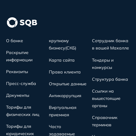
О банке
крупному
Сотрудник банка
бизнесу(СКБ)
в вашей Махалле
Раскрытие
информации
Карта сайта
Тендеры и
конкурсы
Реквизиты
Права клиента
Структура банка
Пресс-служба
Открытые данные
Ссылки на
Документы
Антикоррупция
вышестоящие
органы
Тарифы для
Виртуальная
физических лиц
приемная
Справочник
терминов
Тарифы для
Часто
юридических
задаваемые