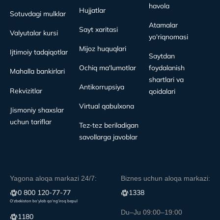
havola
Hujjatlar
Sotuvdagi mulklar
Atamalar
Sayt xaritasi
Valyutalar kursi
yo'riqnomasi
Mijoz huquqlari
Ijtimoiy tadqiqotlar
Saytdan
Ochiq ma'lumotlar
foydalanish
Mahalla bankirlari
shartlari va
Antikorrupsiya
Rekvizitlar
qoidalari
Virtual qabulxona
Jismoniy shaxslar
uchun tariflar
Tez-tez beriladigan
savollarga javoblar
Yagona aloqa markazi 24/7:
Biznes uchun aloqa markazi:
0 800 120-77-77
1338
O‘zbekiston bo‘ylab qo‘ng‘iroq bepul
Du–Ju 09:00–19:00
1180