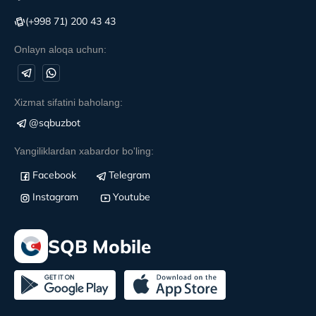
(+998 71) 200 43 43
Onlayn aloqa uchun:
Xizmat sifatini baholang:
@sqbuzbot
Yangiliklardan xabardor bo'ling:
Facebook
Telegram
Instagram
Youtube
SQB Mobile