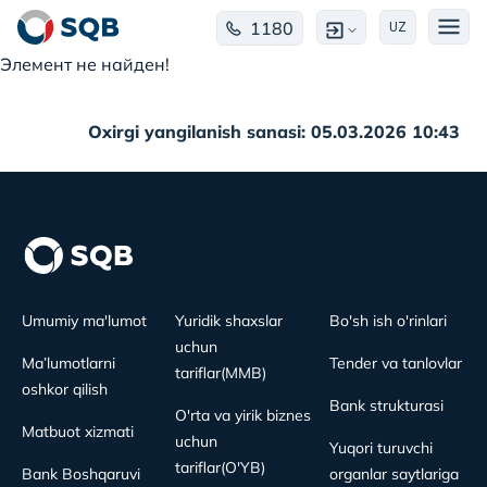
1180
UZ
Элемент не найден!
Oxirgi yangilanish sanasi: 05.03.2026 10:43
Umumiy ma'lumot
Yuridik shaxslar
Bo'sh ish o'rinlari
uchun
Ma’lumotlarni
Tender va tanlovlar
tariflar(MMB)
oshkor qilish
Bank strukturasi
O'rta va yirik biznes
Matbuot xizmati
uchun
Yuqori turuvchi
tariflar(O'YB)
Bank Boshqaruvi
organlar saytlariga