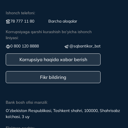
Ishonch telefoni:
78 777 11 80
Вarcha aloqalar
Korrupsiyaga qarshi kurashish boʻyicha ishonch
liniyasi:
0 800 120 8888
@sqbantikor_bot
Korrupsiya haqida xabar berish
Fikr bildiring
Bank bosh ofisi manzili:
O’zbekiston Respublikasi, Toshkent shahri, 100000, Shahrisabz
ko’chasi, 3 uy