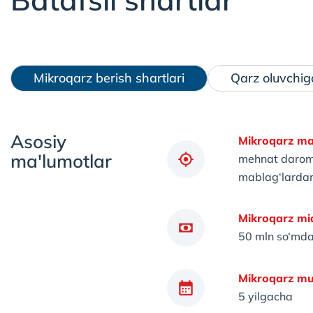
Mikroqarz berish shartlari
Qarz oluvchiga
Asosiy
Mikroqarz ma
ma'lumotlar
mehnat daromad
mablag‘lardan
Mikroqarz miq
50 mln so‘md
Mikroqarz mu
5 yilgacha