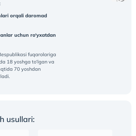
t
lari orqali daromad
lganlar uchun ro‘yxatdan
Respublikasi fuqarolariga
da 18 yoshga to‘lgan va
vaqtida 70 yoshdan
ladi.
h usullari: