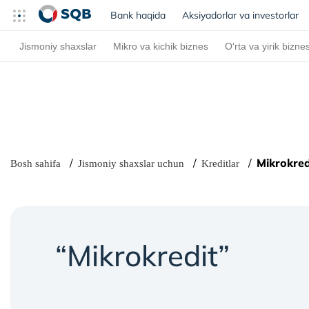
Bank haqida
(current)
Aksiyadorlar va investorlar
Jismoniy shaxslar
Mikro va kichik biznes
O‘rta va yirik bizne
Mikrokred
Bosh sahifa
Jismoniy shaxslar uchun
Kreditlar
“Mikrokredit”