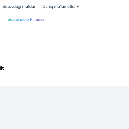
Sotuvdagi mulklar
Ochiq ma'lumotlar
▾
s
Sustainable Finance
it