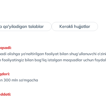
 qo'yiladigan talablar
Kerakli hujjatlar
qsadi:
i olishga yo‘naltirilgan faoliyat bilan shug‘ullanuvchi o‘zin
 faoliyatingiz bilan bog‘liq istalgan maqsadlar uchun foyd
dori:
an 300 mln so‘mgacha
ddati: