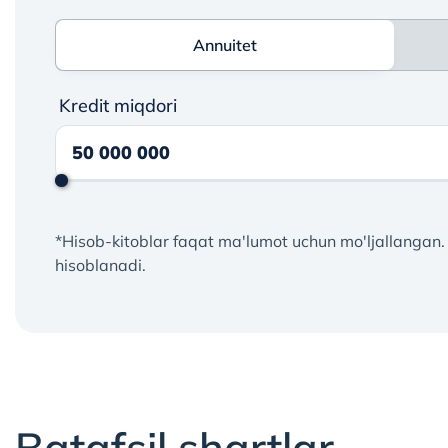
Annuitet
Annuitet
Kredit miqdori
*Hisob-kitoblar faqat ma'lumot uchun mo'ljallangan.
hisoblanadi.
Batafsil shartlar