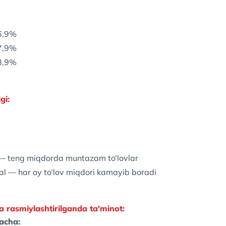
26,9%
27,9%
28,9%
gi:
 — teng miqdorda muntazam to‘lovlar
ial — har oy to‘lov miqdori kamayib boradi
a rasmiylashtirilganda ta'minot:
acha: