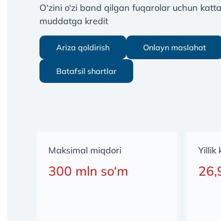
O‘zini o‘zi band qilgan fuqarolar uchun kat
muddatga kredit
Ariza qoldirish
Onlayn maslahat
Batafsil shartlar
Мaksimal miqdori
Yillik
300 mln so‘m
26,