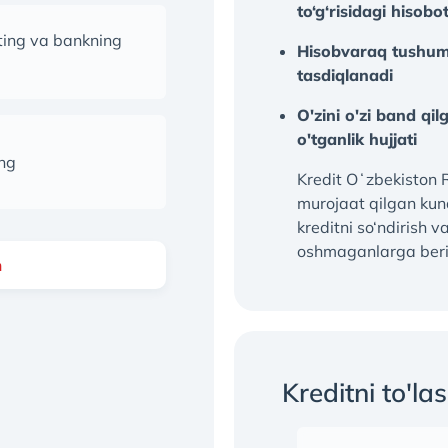
to‘g‘risidagi hisobo
eting va bankning
Hisobvaraq tushum
tasdiqlanadi
O'zini o'zi band qi
o'tganlik hujjati
ang
Kredit Oʻzbekiston 
murojaat qilgan kun
kreditni so‘ndirish 
oshmaganlarga beri
h
Kreditni to'las