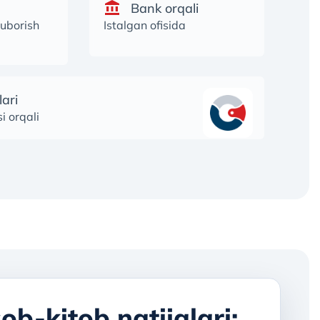
Bank orqali
uborish
Istalgan ofisida
ari
i orqali
ob-kitob natijalari: