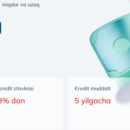
ta miqdor va uzoq
 kredit stavkasi
Kredit muddati
9% dan
5 yilgacha