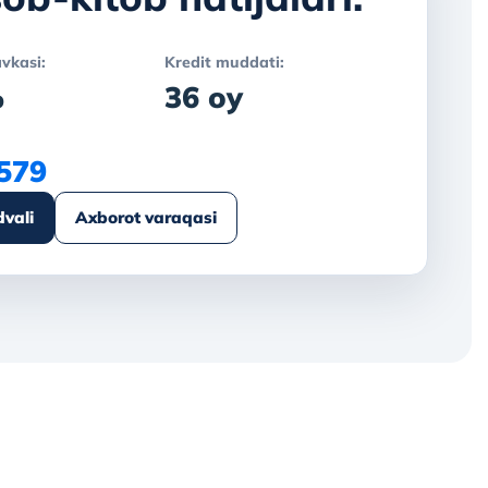
avkasi:
Kredit muddati:
%
36 oy
 579
dvali
Axborot varaqasi