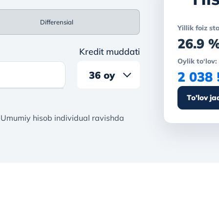
Differensial
Yillik foiz st
26.9 
Kredit muddati
Oylik to‘lov:
2 038
36 oy
To'lov ja
48 oy
 Umumiy hisob individual ravishda
60 oy