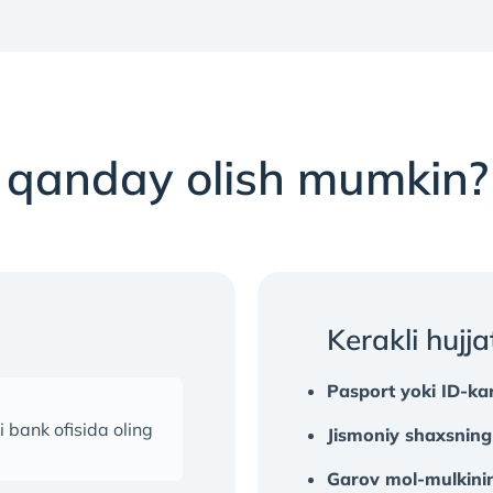
ni qanday olish mumkin?
Kerakli hujja
Pasport yoki ID-ka
i bank ofisida oling
Jismoniy shaxsning k
Garov mol-mulkini