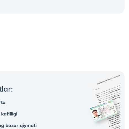
tlar:
rta
afilligi
ng bozor qiymati