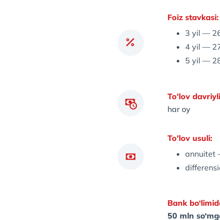
Foiz stavkasi:
3 yil — 
4 yil — 
5 yil — 
To'lov davriyli
har oy
To'lov usuli:
annuitet
differens
Bank bo‘limid
50 mln so‘mg