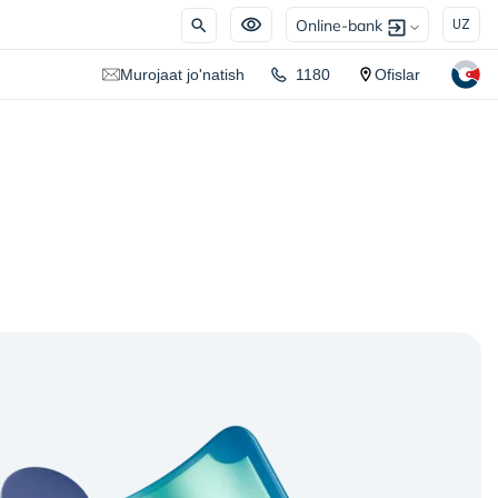
Online-bank
UZ
Murojaat jo'natish
1180
Ofislar