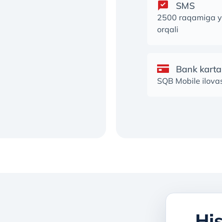
SMS
2500 raqamiga y
orqali
Bank kartal
SQB Mobile ilovas
His