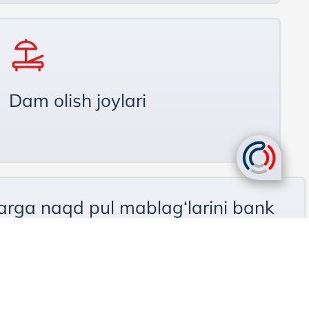
Dam olish joylari
larga naqd pul mablag‘larini bank
o‘tkazish imkonini beradi. Qurilmalar
ishni ta’minlaydi.