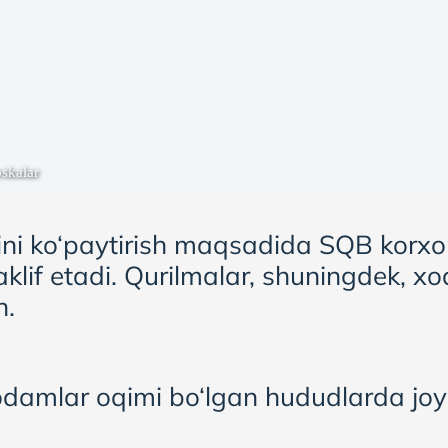
skalar
imini ko‘paytirish maqsadida SQB korxo
klif etadi. Qurilmalar, shuningdek, x
n.
 odamlar oqimi bo‘lgan hududlarda joyl