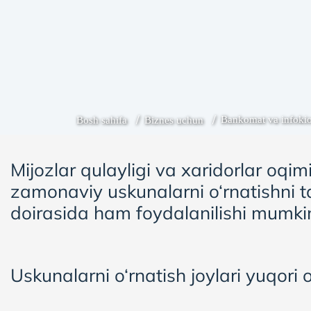
Bankomat va infokio
Bosh sahifa
Biznes uchun
Mijozlar qulayligi va xaridorlar oq
zamonaviy uskunalarni o‘rnatishni ta
doirasida ham foydalanilishi mumki
Uskunalarni o‘rnatish joylari yuqori