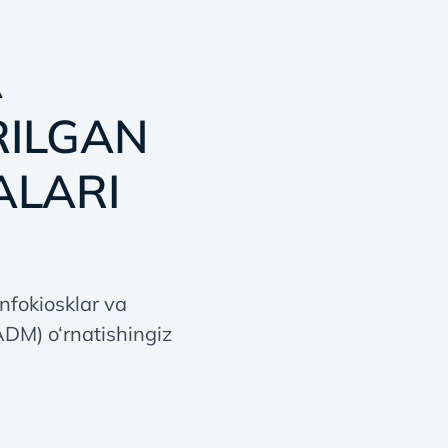
A
RILGAN
ALARI
nfokiosklar va
ADM) o‘rnatishingiz