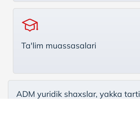
Ta'lim muassasalari
ADM yuridik shaxslar, yakka tart
kassasiga bormasdan, to‘g‘ridan-t
24/7 rejimida ishlaydi va tezkor 
Amaliyotlar va tariflar: