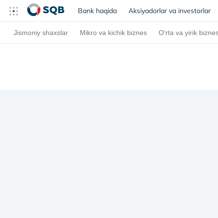
Bank haqida
(current)
Aksiyadorlar va investorlar
Jismoniy shaxslar
Mikro va kichik biznes
O‘rta va yirik bizne