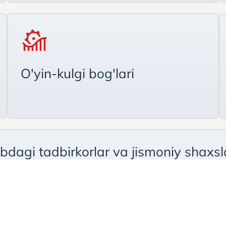
O'yin-kulgi bog'lari
ibdagi tadbirkorlar va jismoniy shaxs
o‘g‘ri hisob raqamlari va kartalarga 
hamda xavfsiz to‘lovlarni amalga oshir