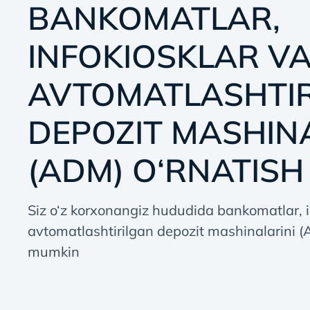
BANKOMATLAR,
INFOKIOSKLAR V
AVTOMATLASHTI
DEPOZIT MASHIN
(ADM) O‘RNATISH
Siz o‘z korxonangiz hududida bankomatlar, i
avtomatlashtirilgan depozit mashinalarini (
mumkin