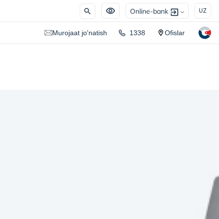
Online-bank
UZ
Murojaat jo'natish
1338
Ofislar