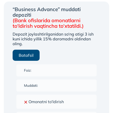
“Business Advance” muddati
depoziti
(Bank ofislarida omonatlarni
to‘ldirish vaqtincha to‘xtatildi.)
Depozit joylashtirilganidan so‘ng atigi 3 ish
kuni ichida yillik 15% daromadni oldindan
oling.
Batafsil
Foiz:
Muddati:
Omonatni to‘ldirish