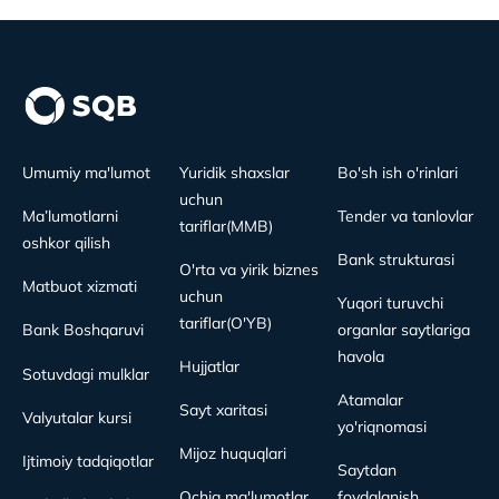
Umumiy ma'lumot
Yuridik shaxslar
Bo'sh ish o'rinlari
uchun
Ma’lumotlarni
Tender va tanlovlar
tariflar(MMB)
oshkor qilish
Bank strukturasi
O'rta va yirik biznes
Matbuot xizmati
uchun
Yuqori turuvchi
tariflar(O'YB)
Bank Boshqaruvi
organlar saytlariga
havola
Hujjatlar
Sotuvdagi mulklar
Atamalar
Sayt xaritasi
Valyutalar kursi
yo'riqnomasi
Mijoz huquqlari
Ijtimoiy tadqiqotlar
Saytdan
Ochiq ma'lumotlar
foydalanish