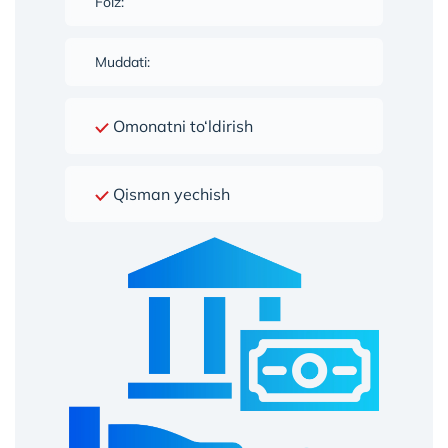
Foiz:
Muddati:
Omonatni to‘ldirish
Qisman yechish