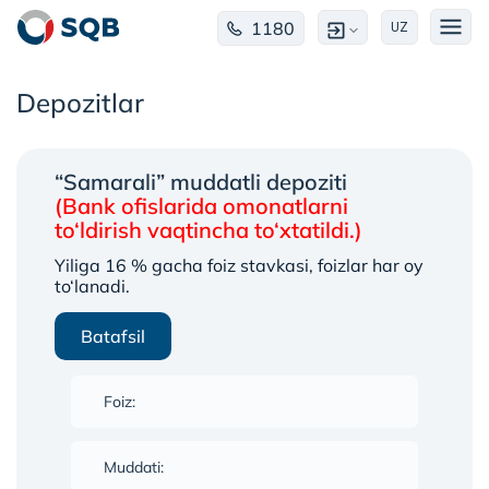
1180
UZ
Depozitlar
“Samarali” muddatli depoziti
(Bank ofislarida omonatlarni
to‘ldirish vaqtincha to‘xtatildi.)
Yiliga 16 % gacha foiz stavkasi, foizlar har oy
to‘lanadi.
Batafsil
Foiz:
Muddati: