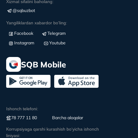
Xizmat sifatini baholang:
@sqbuzbot
Yangiliklardan xabardor bo'ling:
Facebook
Telegram
Instagram
Youtube
SQB Mobile
Ishonch telefoni:
78 777 11 80
Вarcha aloqalar
Korrupsiyaga qarshi kurashish boʻyicha ishonch
liniyasi: