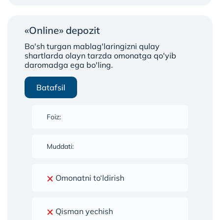
«Online» depozit
Bo'sh turgan mablag'laringizni qulay
shartlarda olayn tarzda omonatga qo'yib
daromadga ega bo'ling.
Batafsil
Foiz:
Muddati:
Omonatni to‘ldirish
Qisman yechish