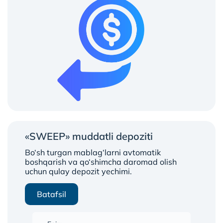
«SWEEP» muddatli depoziti
Bo‘sh turgan mablag‘larni avtomatik
boshqarish va qo‘shimcha daromad olish
uchun qulay depozit yechimi.
Batafsil