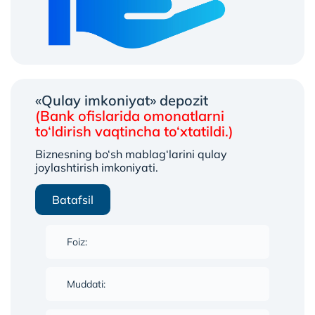
«Qulay imkoniyat» depozit
(Bank ofislarida omonatlarni
to‘ldirish vaqtincha to‘xtatildi.)
Biznesning bo‘sh mablag‘larini qulay
joylashtirish imkoniyati.
Batafsil
Foiz:
Muddati: