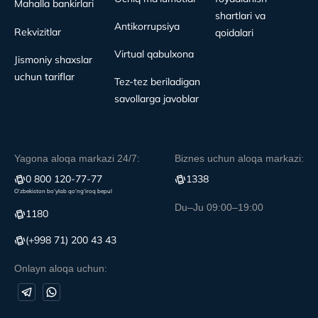
Mahalla bankirlari
shartlari va
Antikorrupsiya
Rekvizitlar
qoidalari
Virtual qabulxona
Jismoniy shaxslar
uchun tariflar
Tez-tez beriladigan
savollarga javoblar
Yagona aloqa markazi 24/7:
Biznes uchun aloqa markazi:
0 800 120-77-77
1338
O‘zbekiston bo‘ylab qo‘ng‘iroq bepul
Du–Ju 09:00–19:00
1180
(+998 71) 200 43 43
Onlayn aloqa uchun: