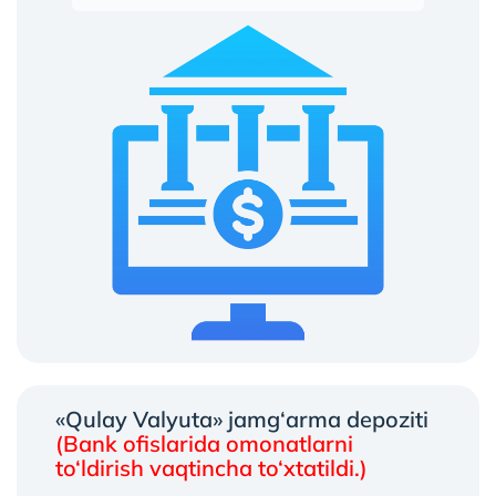
«Qulay Valyuta» jamg‘arma depoziti
(Bank ofislarida omonatlarni
to‘ldirish vaqtincha to‘xtatildi.)