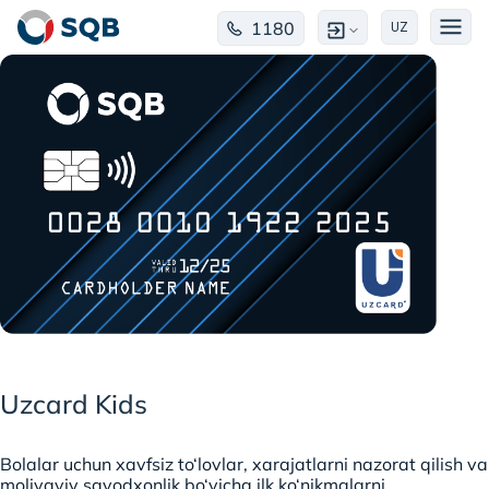
1180
UZ
Uzcard Kids
Bolalar uchun xavfsiz to‘lovlar, xarajatlarni nazorat qilish va
moliyaviy savodxonlik bo‘yicha ilk ko‘nikmalarni