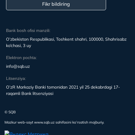
Fikr bildiring
Bank bosh ofisi manzili:
O’zbekiston Respublikasi, Toshkent shahri, 100000, Shahrisabz
ko’chasi, 3 uy
Elektron pochta:
info@sqb.uz
Litsenziya:
O’zR Markaziy Banki tomonidan 2021 yil 25 dekabrdagi 17-
raqamli Bank litsenziyasi
© SQB
Mazkur web-sayt www.sqb.uz sahifasini ko’rsatish majburiy.