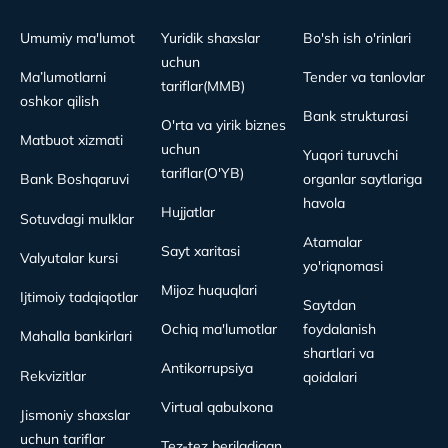
Umumiy ma'lumot
Yuridik shaxslar
Bo'sh ish o'rinlari
uchun
Ma’lumotlarni
Tender va tanlovlar
tariflar(MMB)
oshkor qilish
Bank strukturasi
O'rta va yirik biznes
Matbuot xizmati
uchun
Yuqori turuvchi
tariflar(O'YB)
Bank Boshqaruvi
organlar saytlariga
havola
Hujjatlar
Sotuvdagi mulklar
Atamalar
Sayt xaritasi
Valyutalar kursi
yo'riqnomasi
Mijoz huquqlari
Ijtimoiy tadqiqotlar
Saytdan
Ochiq ma'lumotlar
foydalanish
Mahalla bankirlari
shartlari va
Antikorrupsiya
Rekvizitlar
qoidalari
Virtual qabulxona
Jismoniy shaxslar
uchun tariflar
Tez-tez beriladigan