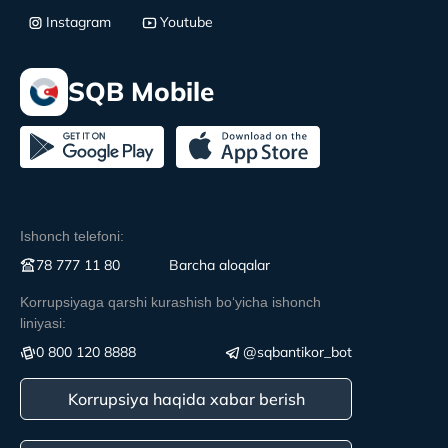
Instagram
Youtube
SQB Mobile
Ishonch telefoni:
78 777 11 80
Вarcha aloqalar
Korrupsiyaga qarshi kurashish boʻyicha ishonch
liniyasi:
0 800 120 8888
@sqbantikor_bot
Korrupsiya haqida xabar berish