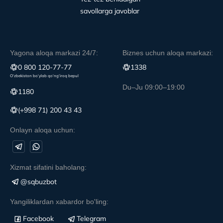
savollarga javoblar
Yagona aloqa markazi 24/7:
Biznes uchun aloqa markazi:
0 800 120-77-77
1338
O‘zbekiston bo‘ylab qo‘ng‘iroq bepul
Du–Ju 09:00–19:00
1180
(+998 71) 200 43 43
Onlayn aloqa uchun:
Xizmat sifatini baholang:
@sqbuzbot
Yangiliklardan xabardor bo'ling:
Facebook
Telegram