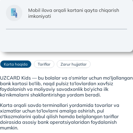
Mobil ilova orqali kartani qayta chiqarish
imkoniyati
Karta haqida
Tariflar
Zarur hujjatlar
UZCARD Kids — bu bolalar va o‘smirlar uchun mo‘ljallangan
bank kartasi bo‘lib, naqd pulsiz to‘lovlardan xavfsiz
foydalanish va moliyaviy savodxonlik bo‘yicha ilk
ko‘nikmalarni shakllantirishga yordam beradi.
Karta orqali savdo terminallari yordamida tovarlar va
xizmatlar uchun to‘lovlarni amalga oshirish, pul
o‘tkazmalarini qabul qilish hamda belgilangan tariflar
doirasida asosiy bank operatsiyalaridan foydalanish
mumkin.