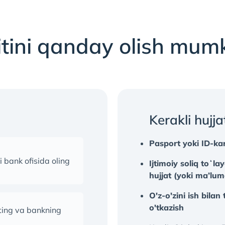
tini qanday olish mum
Kerakli hujja
Pasport yoki ID-ka
i bank ofisida oling
Ijtimoiy soliq toʻla
hujjat (yoki ma’lu
O'z-o'zini ish bilan
o'tkazish
eting va bankning