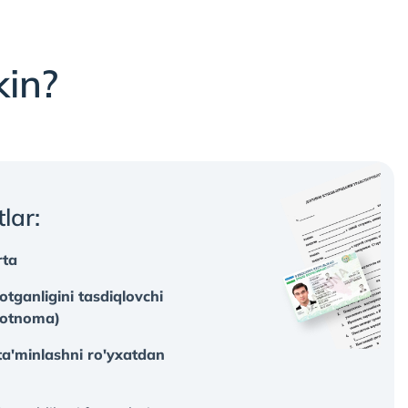
kin?
tlar:
rta
yotganligini tasdiqlovchi
motnoma)
 ta'minlashni ro'yxatdan