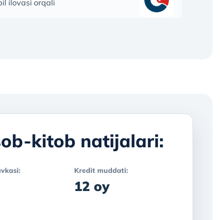
l ilovasi orqali
ob-kitob natijalari:
avkasi:
Kredit muddati:
12 oy