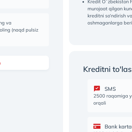
Kredit Oʻzbekiston 
murojaat qilgan kun
kreditni so‘ndirish 
ang va
oshmaganlarga beri
oling (naqd pulsiz
h
Kreditni to'las
SMS
2500 raqamiga y
orqali
Bank kartal