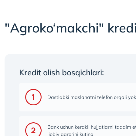
"Agroko‘makchi" kredi
Kredit olish bosqichlari:
Dastlabki maslahatni telefon orqali yok
Bank uchun kerakli hujjatlarni taqdim 
ijobiy qarorini kuting