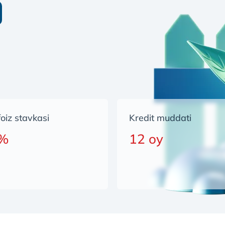
 foiz stavkasi
Kredit muddati
 %
12 oy