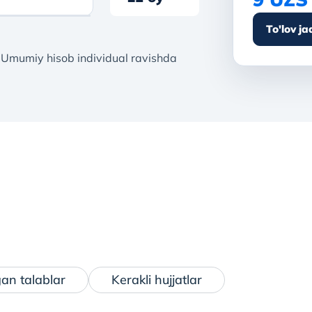
To'lov ja
 Umumiy hisob individual ravishda
gan talablar
Kerakli hujjatlar