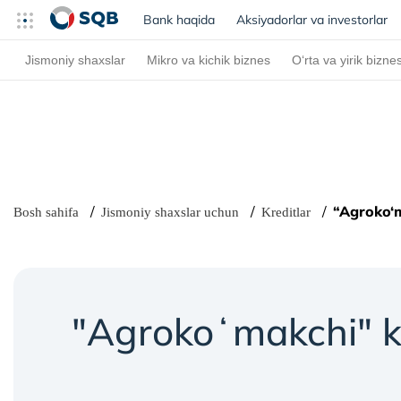
Bank haqida
(current)
Aksiyadorlar va investorlar
Jismoniy shaxslar
Mikro va kichik biznes
O‘rta va yirik bizne
“Agroko‘m
Bosh sahifa
Jismoniy shaxslar uchun
Kreditlar
"Agrokoʻmakchi" kr