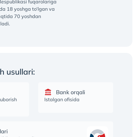
Respublikasi fuqarolariga
da 18 yoshga to‘lgan va
vaqtida 70 yoshdan
ladi.
h usullari:
Bank orqali
uborish
Istalgan ofisida
ari