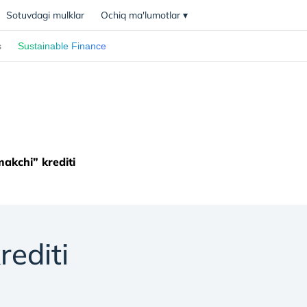
Sotuvdagi mulklar
Ochiq ma'lumotlar
▾
s
Sustainable Finance
akchi” krediti
editi