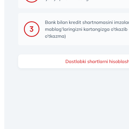
Bank bilan kredit shartnomasini imzol
mablag‘laringizni kartangizga o‘tkazib 
o‘tkazma)
Dastlabki shartlarni hisoblas