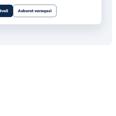
dvali
Axborot varaqasi