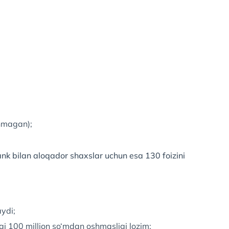
shmagan);
nk bilan aloqador shaxslar uchun esa 130 foizini
ydi;
igi 100 million so‘mdan oshmasligi lozim;