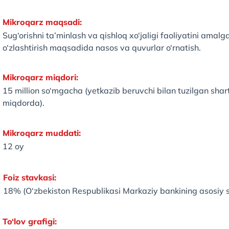
Mikroqarz maqsadi:
Sug‘orishni ta’minlash va qishloq xo‘jaligi faoliyatini amal
o‘zlashtirish maqsadida nasos va quvurlar o‘rnatish.
Mikroqarz miqdori:
15 million so‘mgacha (yetkazib beruvchi bilan tuzilgan s
miqdorda).
Mikroqarz muddati:
12 oy
Foiz stavkasi:
18% (O‘zbekiston Respublikasi Markaziy bankining asosiy 
To‘lov grafigi: