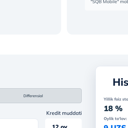
"SQB Mobile" mobi
His
Differensial
Yillik foiz st
18 %
Kredit muddati
Oylik to‘lov:
9 UZS
12 oy