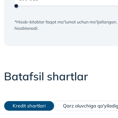
*Hisob-kitoblar faqat ma'lumot uchun mo'ljallangan.
hisoblanadi.
Batafsil shartlar
Kredit shartlari
Qarz oluvchiga qo'yiladi