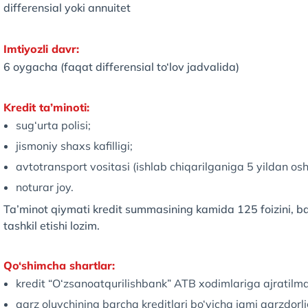
differensial yoki annuitet
Imtiyozli davr:
6 oygacha (faqat differensial to‘lov jadvalida)
Kredit ta’minoti:
sug‘urta polisi;
jismoniy shaxs kafilligi;
avtotransport vositasi (ishlab chiqarilganiga 5 yildan o
noturar joy.
Ta’minot qiymati kredit summasining kamida 125 foizini, ba
tashkil etishi lozim.
Qo‘shimcha shartlar:
kredit “O‘zsanoatqurilishbank” ATB xodimlariga ajratilma
qarz oluvchining barcha kreditlari bo‘yicha jami qarzdorl