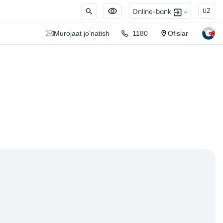
Online-bank
UZ
Murojaat jo'natish
1180
Ofislar