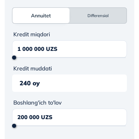
Annuitet
Annuitet
Differensial
Kredit miqdori
Kredit muddati
240 oy
Boshlang'ich to'lov