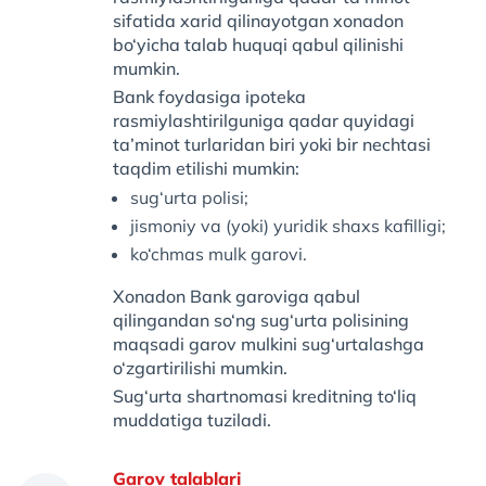
sifatida xarid qilinayotgan xonadon
bo‘yicha talab huquqi qabul qilinishi
mumkin.
Bank foydasiga ipoteka
rasmiylashtirilguniga qadar quyidagi
ta’minot turlaridan biri yoki bir nechtasi
taqdim etilishi mumkin:
sug‘urta polisi;
jismoniy va (yoki) yuridik shaxs kafilligi;
ko‘chmas mulk garovi.
Xonadon Bank garoviga qabul
qilingandan so‘ng sug‘urta polisining
maqsadi garov mulkini sug‘urtalashga
o‘zgartirilishi mumkin.
Sug‘urta shartnomasi kreditning to‘liq
muddatiga tuziladi.
Garov talablari