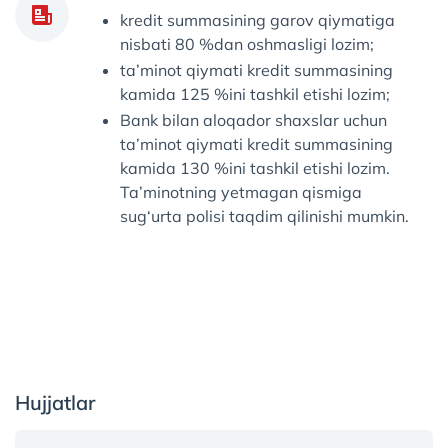
kredit summasining garov qiymatiga
nisbati 80 %dan oshmasligi lozim;
ta’minot qiymati kredit summasining
kamida 125 %ini tashkil etishi lozim;
Bank bilan aloqador shaxslar uchun
ta’minot qiymati kredit summasining
kamida 130 %ini tashkil etishi lozim.
Ta’minotning yetmagan qismiga
sug‘urta polisi taqdim qilinishi mumkin.
Hujjatlar