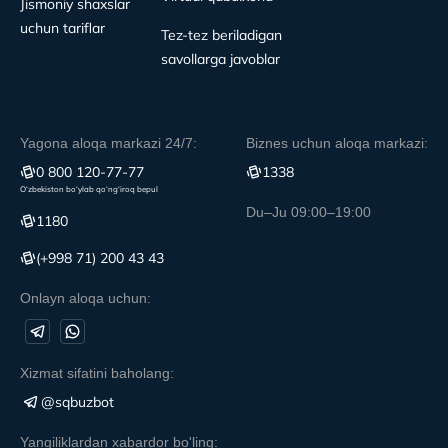
Jismoniy shaxslar
uchun tariflar
Tez-tez beriladigan
savollarga javoblar
Yagona aloqa markazi 24/7:
Biznes uchun aloqa markazi:
0 800 120-77-77
1338
O‘zbekiston bo‘ylab qo‘ng‘iroq bepul
Du–Ju 09:00–19:00
1180
(+998 71) 200 43 43
Onlayn aloqa uchun:
Xizmat sifatini baholang:
@sqbuzbot
Yangiliklardan xabardor bo'ling: