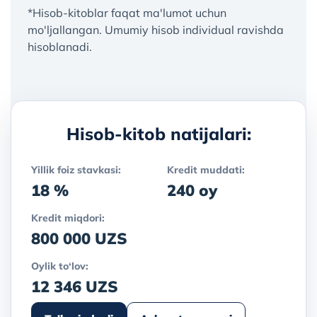
*Hisob-kitoblar faqat ma'lumot uchun
mo'ljallangan. Umumiy hisob individual ravishda
hisoblanadi.
Hisob-kitob natijalari:
Yillik foiz stavkasi:
Kredit muddati:
18 %
240 oy
Kredit miqdori:
800 000 UZS
Oylik to‘lov:
12 346 UZS