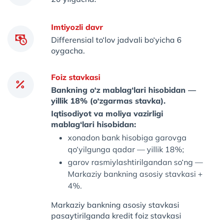
Imtiyozli davr
Differensial to‘lov jadvali bo‘yicha 6
oygacha.
Foiz stavkasi
Bankning o‘z mablag‘lari hisobidan —
yillik 18% (o‘zgarmas stavka).
Iqtisodiyot va moliya vazirligi
mablag‘lari hisobidan:
xonadon bank hisobiga garovga
qo‘yilgunga qadar — yillik 18%;
garov rasmiylashtirilgandan so‘ng —
Markaziy bankning asosiy stavkasi +
4%.
Markaziy bankning asosiy stavkasi
pasaytirilganda kredit foiz stavkasi