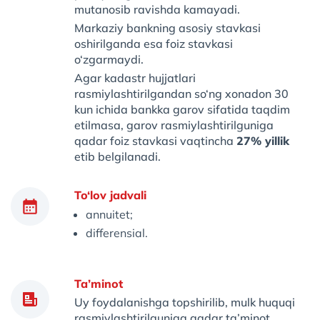
mutanosib ravishda kamayadi.
Markaziy bankning asosiy stavkasi
oshirilganda esa foiz stavkasi
o‘zgarmaydi.
Agar kadastr hujjatlari
rasmiylashtirilgandan so‘ng xonadon 30
kun ichida bankka garov sifatida taqdim
etilmasa, garov rasmiylashtirilguniga
qadar foiz stavkasi vaqtincha
27% yillik
etib belgilanadi.
To‘lov jadvali
annuitet;
differensial.
Ta’minot
Uy foydalanishga topshirilib, mulk huquqi
rasmiylashtirilguniga qadar ta’minot