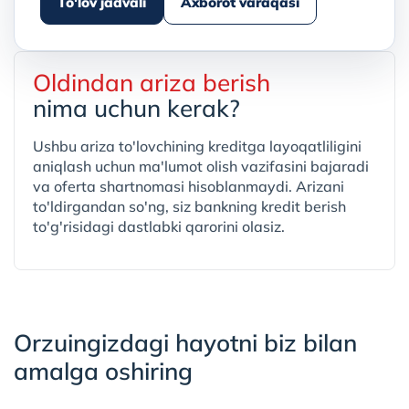
To'lov jadvali
Axborot varaqasi
Oldindan ariza berish
nima uchun kerak?
Ushbu ariza to'lovchining kreditga layoqatliligini
aniqlash uchun ma'lumot olish vazifasini bajaradi
va oferta shartnomasi hisoblanmaydi. Arizani
to'ldirgandan so'ng, siz bankning kredit berish
to'g'risidagi dastlabki qarorini olasiz.
Orzuingizdagi hayotni biz bilan
amalga oshiring