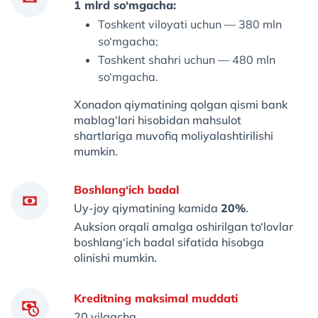
1 mlrd so‘mgacha:
Toshkent viloyati uchun — 380 mln
so‘mgacha;
Toshkent shahri uchun — 480 mln
so‘mgacha.
Xonadon qiymatining qolgan qismi bank
mablag‘lari hisobidan mahsulot
shartlariga muvofiq moliyalashtirilishi
mumkin.
Boshlang‘ich badal
Uy-joy qiymatining kamida
20%
.
Auksion orqali amalga oshirilgan to‘lovlar
boshlang‘ich badal sifatida hisobga
olinishi mumkin.
Kreditning maksimal muddati
20 yilgacha.