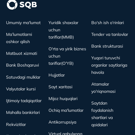
Umumiy ma'lumot
Yuridik shaxslar
Bo'sh ish o'rinlari
uchun
Ma’lumotlarni
Tender va tanlovlar
tariflar(MMB)
oshkor qilish
Bank strukturasi
O'rta va yirik biznes
Matbuot xizmati
uchun
Yuqori turuvchi
tariflar(O'YB)
Bank Boshqaruvi
organlar saytlariga
havola
Hujjatlar
Sotuvdagi mulklar
Atamalar
Sayt xaritasi
Valyutalar kursi
yo'riqnomasi
Mijoz huquqlari
Ijtimoiy tadqiqotlar
Saytdan
Ochiq ma'lumotlar
foydalanish
Mahalla bankirlari
shartlari va
Antikorrupsiya
Rekvizitlar
qoidalari
Virtual qabulxona