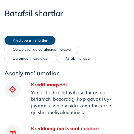
Batafsil shartlar
 Kredit berish shartlari
 Qarz oluvchiga qo‘yiladigan talablar
 Daromadni tasdiqlash
 Kerakli hujjatlar
Asosiy ma’lumotlar
Kredit maqsadi
Yangi Toshkent loyihasi doirasida
birlamchi bozordagi ko‘p qavatli uy-
joydan ulush asosida xonadon xarid
qilishni moliyalashtirish.
Kreditning maksimal miqdori