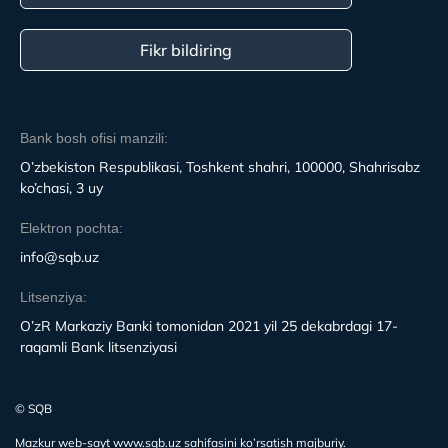
Fikr bildiring
Bank bosh ofisi manzili:
O’zbekiston Respublikasi, Toshkent shahri, 100000, Shahrisabz
ko’chasi, 3 uy
Elektron pochta:
info@sqb.uz
Litsenziya:
O’zR Markaziy Banki tomonidan 2021 yil 25 dekabrdagi 17-
raqamli Bank litsenziyasi
© SQB
Mazkur web-sayt www.sqb.uz sahifasini ko’rsatish majburiy.