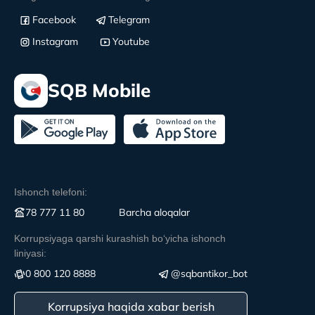
Facebook
Telegram
Instagram
Youtube
SQB Mobile
Ishonch telefoni:
78 777 11 80
Вarcha aloqalar
Korrupsiyaga qarshi kurashish boʻyicha ishonch
liniyasi:
0 800 120 8888
@sqbantikor_bot
Korrupsiya haqida xabar berish