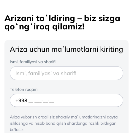
Arizani toʻldiring – biz sizga
qoʻngʻiroq qilamiz!
Ariza uchun maʼlumotlarni kiriting
Ismi, familiyasi va sharifi
Telefon raqami
Ariza yuborish orqali siz shaxsiy maʼlumotlaringizni qayta
ishlashga va hisob band qilish shartlariga rozilik bildirgan
bo‘lasiz