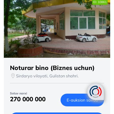
ID: 10861
Noturar bino (Biznes uchun)
Sirdaryo viloyati, Guliston shahri.
Sotuv narxi
270 000 000
E-auksion savdo