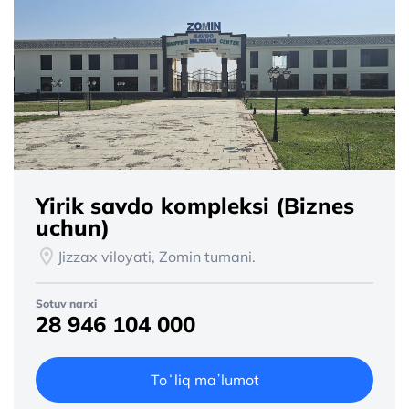
Yirik savdo kompleksi (Biznes
uchun)
Jizzax viloyati, Zomin tumani.
Sotuv narxi
28 946 104 000
Toʻliq maʼlumot