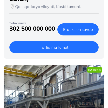
Qashqadaryo viloyati, Kasbi tumani.
Sotuv narxi
302 500 000 000
E-auksion savdo
Toʻliq maʼlumot
ID: 10900