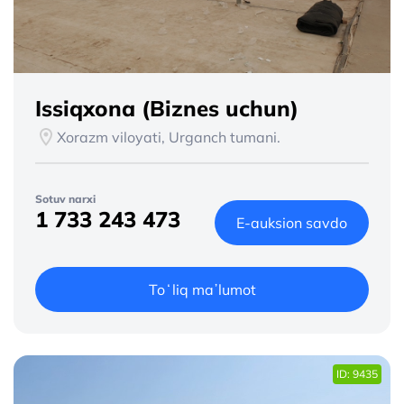
Issiqxona (Biznes uchun)
Xorazm viloyati, Urganch tumani.
Sotuv narxi
1 733 243 473
E-auksion savdo
Toʻliq maʼlumot
ID: 9435