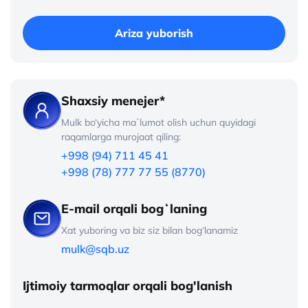
Ariza yuborish
Shaxsiy menejer*
Mulk bo‘yicha maʼlumot olish uchun quyidagi
raqamlarga murojaat qiling:
+998 (94) 711 45 41
+998 (78) 777 77 55 (8770)
E-mail orqali bogʻlaning
Xat yuboring va biz siz bilan bog‘lanamiz
mulk@sqb.uz
Ijtimoiy tarmoqlar orqali bog'lanish