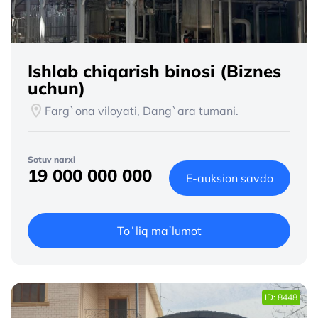
Ishlab chiqarish binosi (Biznes
uchun)
Farg`ona viloyati, Dang`ara tumani.
Sotuv narxi
19 000 000 000
E-auksion savdo
Toʻliq maʼlumot
ID: 8448