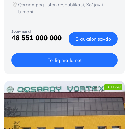
Qoraqalpog`iston respublikasi, Xo`jayli
tumani..
Sotuv narxi
46 551 000 000
E-auksion savdo
Toʻliq maʼlumot
ID: 11293