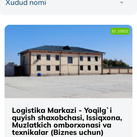
Xudud nomi
ID: 10922
Logistika Markazi - Yoqilg`i
quyish shaxobchasi, Issiqxona,
Muzlatkich omborxonasi va
texnikalar (Biznes uchun)