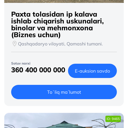
Paxta tolasidan ip kalava
ishlab chiqarish uskunalari,
binolar va mehmonxona
(Biznes uchun)
Qashqadaryo viloyati, Qamashi tumani.
Sotuv narxi
360 400 000 000
E-auksion savdo
Toʻliq maʼlumot
ID: 9465