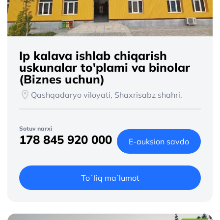
Ip kalava ishlab chiqarish
uskunalar to'plami va binolar
(Biznes uchun)
Qashqadaryo viloyati, Shaxrisabz shahri.
Sotuv narxi
178 845 920 000
E-auksion savdo
Toʻliq maʼlumot