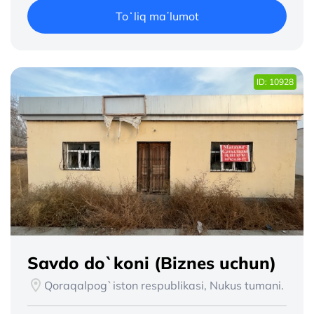
Toʻliq maʼlumot
ID: 10928
Savdo do`koni (Biznes uchun)
Qoraqalpog`iston respublikasi, Nukus tumani.