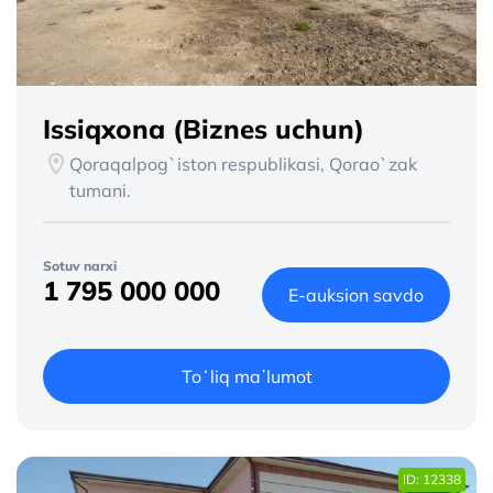
Issiqxona (Biznes uchun)
Qoraqalpog`iston respublikasi, Qorao`zak
tumani.
Sotuv narxi
1 795 000 000
E-auksion savdo
Toʻliq maʼlumot
ID: 12338