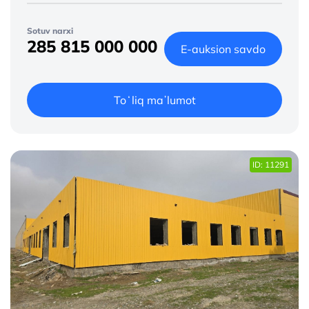
Sotuv narxi
285 815 000 000
E-auksion savdo
Toʻliq maʼlumot
ID: 11291