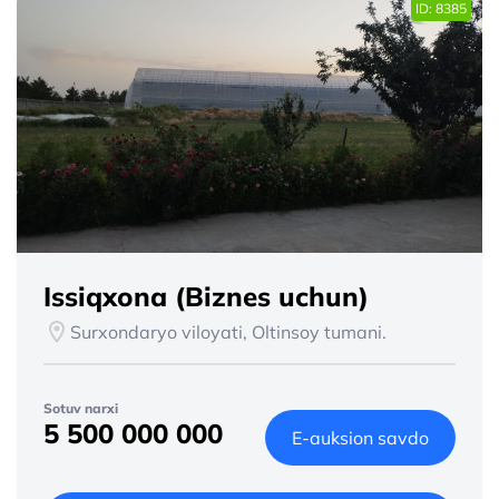
ID: 8385
Issiqxona (Biznes uchun)
Surxondaryo viloyati, Oltinsoy tumani.
Sotuv narxi
5 500 000 000
E-auksion savdo