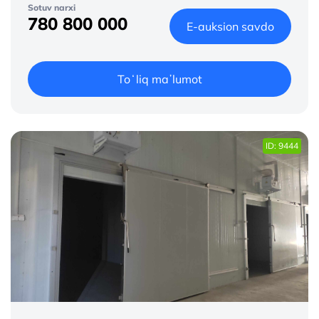
Sotuv narxi
780 800 000
E-auksion savdo
Toʻliq maʼlumot
ID: 9444