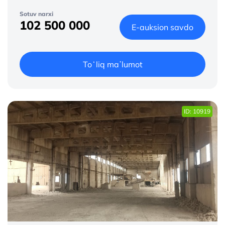
Sotuv narxi
102 500 000
E-auksion savdo
Toʻliq maʼlumot
ID: 10919