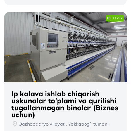
ID: 11292
Ip kalava ishlab chiqarish
uskunalar to'plami va qurilishi
tugallanmagan binolar (Biznes
uchun)
Qashqadaryo viloyati, Yakkabog` tumani.