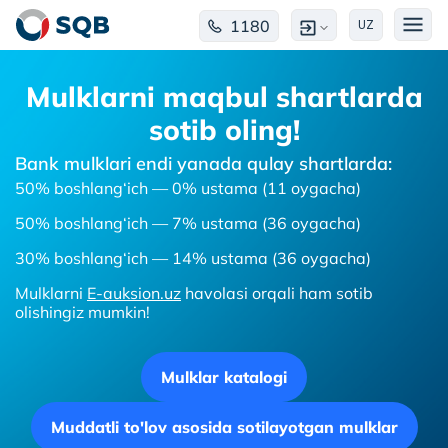
1180
UZ
Mulklarni maqbul shartlarda
sotib oling!
Bank mulklari endi yanada qulay shartlarda:
50% boshlang‘ich — 0% ustama (11 oygacha)
50% boshlang‘ich — 7% ustama (36 oygacha)
30% boshlang‘ich — 14% ustama (36 oygacha)
Mulklarni
E-auksion.uz
havolasi orqali ham sotib
olishingiz mumkin!
Mulklar katalogi
Muddatli to'lov asosida sotilayotgan mulklar