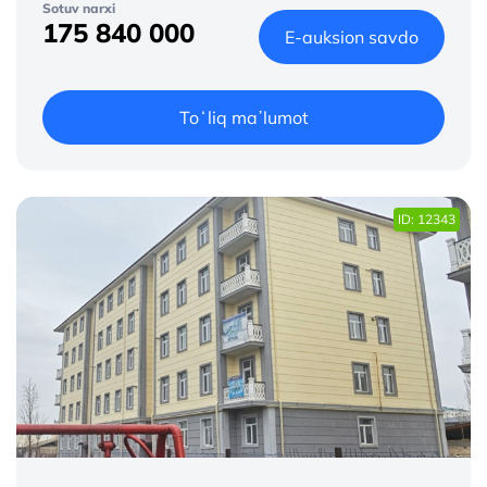
Sotuv narxi
175 840 000
E-auksion savdo
Toʻliq maʼlumot
ID: 12343