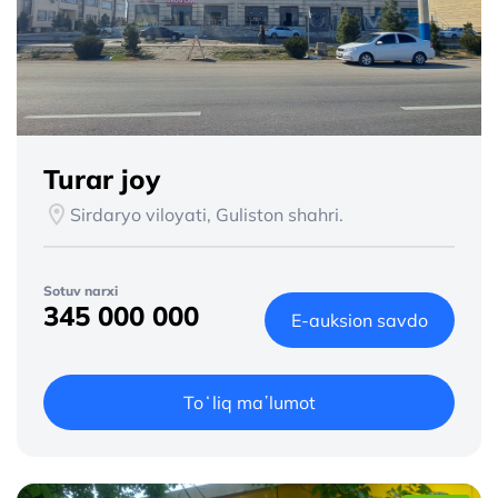
Turar joy
Sirdaryo viloyati, Guliston shahri.
Sotuv narxi
345 000 000
E-auksion savdo
Toʻliq maʼlumot