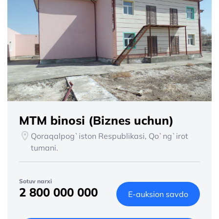
MTM binosi (Biznes uchun)
Qoraqalpog`iston Respublikasi, Qo`ng`irot
tumani.
Sotuv narxi
2 800 000 000
E-auksion savdo