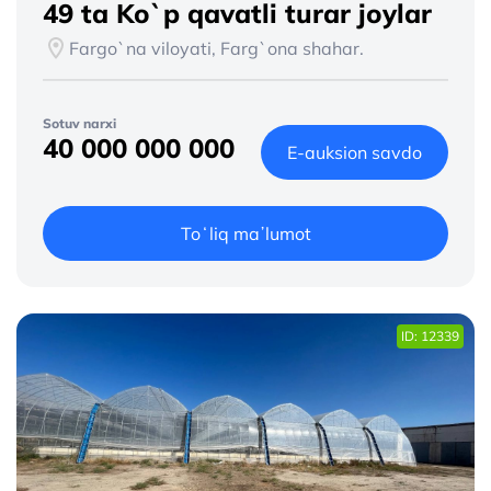
49 ta Ko`p qavatli turar joylar
Fargo`na viloyati, Farg`ona shahar.
Sotuv narxi
40 000 000 000
E-auksion savdo
Toʻliq maʼlumot
ID: 12339