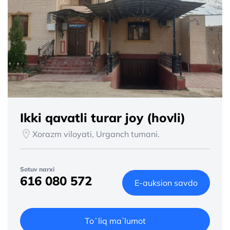
Ikki qavatli turar joy (hovli)
Xorazm viloyati, Urganch tumani.
Sotuv narxi
616 080 572
E-auksion savdo
Toʻliq maʼlumot