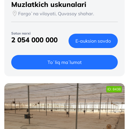
Muzlatkich uskunalari
Fargo`na viloyati, Quvasoy shahar.
Sotuv narxi
2 054 000 000
E-auksion savdo
Toʻliq maʼlumot
ID: 8438