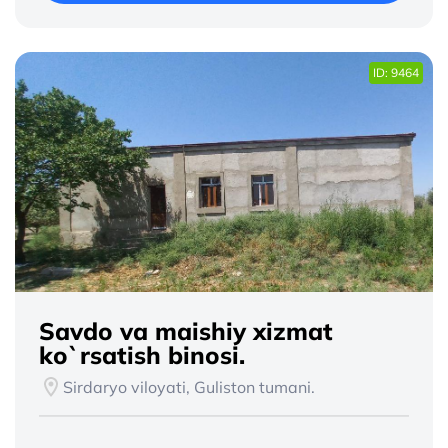
ID: 9464
Savdo va maishiy xizmat
ko`rsatish binosi.
Sirdaryo viloyati, Guliston tumani.