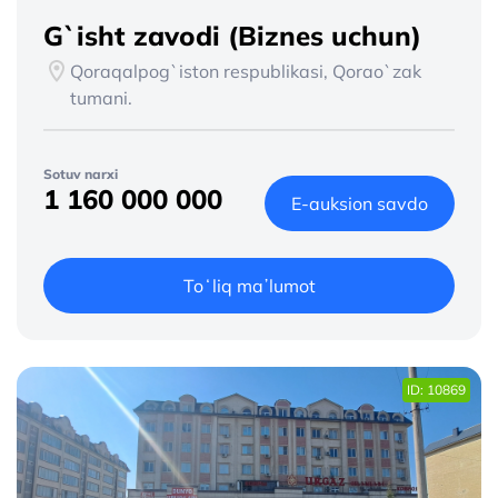
G`isht zavodi (Biznes uchun)
Qoraqalpog`iston respublikasi, Qorao`zak
tumani.
Sotuv narxi
1 160 000 000
E-auksion savdo
Toʻliq maʼlumot
ID: 10869