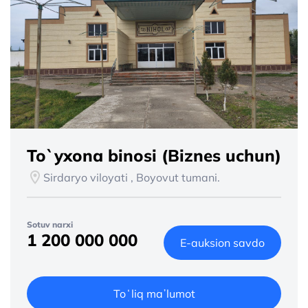
To`yxona binosi (Biznes uchun)
Sirdaryo viloyati , Boyovut tumani.
Sotuv narxi
1 200 000 000
E-auksion savdo
Toʻliq maʼlumot