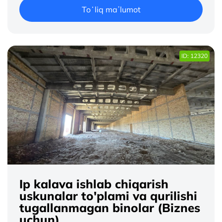
Toʻliq maʼlumot
ID: 12320
Ip kalava ishlab chiqarish
uskunalar to'plami va qurilishi
tugallanmagan binolar (Biznes
uchun)