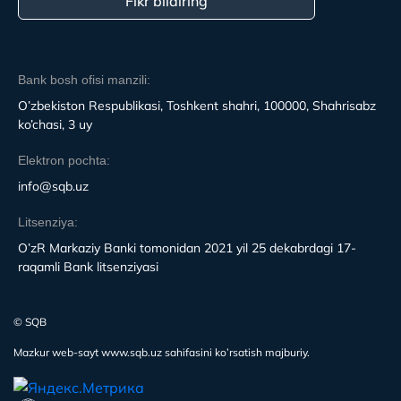
Fikr bildiring
Bank bosh ofisi manzili:
O’zbekiston Respublikasi, Toshkent shahri, 100000, Shahrisabz
ko’chasi, 3 uy
Elektron pochta:
info@sqb.uz
Litsenziya:
O’zR Markaziy Banki tomonidan 2021 yil 25 dekabrdagi 17-
raqamli Bank litsenziyasi
© SQB
Mazkur web-sayt www.sqb.uz sahifasini ko’rsatish majburiy.