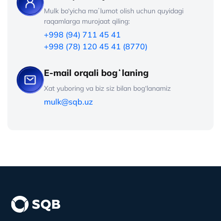
Mulk bo‘yicha maʼlumot olish uchun quyidagi
raqamlarga murojaat qiling:
+998 (94) 711 45 41
+998 (78) 120 45 41 (8770)
E-mail orqali bogʻlaning
Xat yuboring va biz siz bilan bog‘lanamiz
mulk@sqb.uz