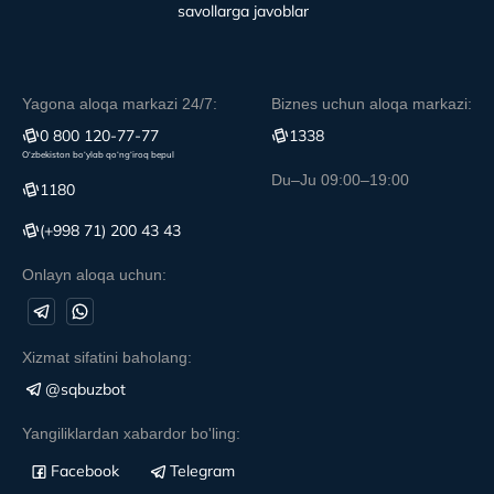
savollarga javoblar
Yagona aloqa markazi 24/7:
Biznes uchun aloqa markazi:
0 800 120-77-77
1338
O‘zbekiston bo‘ylab qo‘ng‘iroq bepul
Du–Ju 09:00–19:00
1180
(+998 71) 200 43 43
Onlayn aloqa uchun:
Xizmat sifatini baholang:
@sqbuzbot
Yangiliklardan xabardor bo'ling:
Facebook
Telegram