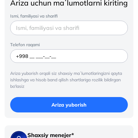
Ariza uchun maʼlumotlarni kiriting
Ismi, familiyasi va sharifi
Telefon raqami
Ariza yuborish orqali siz shaxsiy maʼlumotlaringizni qayta
ishlashga va hisob band qilish shartlariga rozilik bildirgan
bo‘lasiz
Ariza yuborish
Shaxsiy menejer*