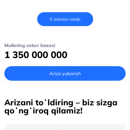
E-auksion savdo
Mulkning sotuv baxosi
1 350 000 000
Ariza yuborish
Arizani toʻldiring – biz sizga
qoʻngʻiroq qilamiz!