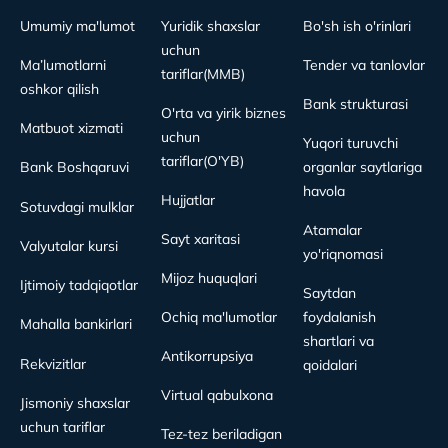
Umumiy ma'lumot
Yuridik shaxslar
Bo'sh ish o'rinlari
uchun
Ma’lumotlarni
Tender va tanlovlar
tariflar(MMB)
oshkor qilish
Bank strukturasi
O'rta va yirik biznes
Matbuot xizmati
uchun
Yuqori turuvchi
tariflar(O'YB)
Bank Boshqaruvi
organlar saytlariga
havola
Hujjatlar
Sotuvdagi mulklar
Atamalar
Sayt xaritasi
Valyutalar kursi
yo'riqnomasi
Mijoz huquqlari
Ijtimoiy tadqiqotlar
Saytdan
Ochiq ma'lumotlar
foydalanish
Mahalla bankirlari
shartlari va
Antikorrupsiya
Rekvizitlar
qoidalari
Virtual qabulxona
Jismoniy shaxslar
uchun tariflar
Tez-tez beriladigan