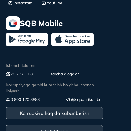
Instagram
Youtube
SQB Mobile
Ishonch telefoni:
78 777 11 80
Вarcha aloqalar
Korrupsiyaga qarshi kurashish boʻyicha ishonch
liniyasi:
0 800 120 8888
@sqbantikor_bot
Korrupsiya haqida xabar berish