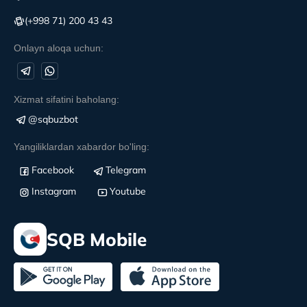
(+998 71) 200 43 43
Onlayn aloqa uchun:
Xizmat sifatini baholang:
@sqbuzbot
Yangiliklardan xabardor bo'ling:
Facebook
Telegram
Instagram
Youtube
SQB Mobile