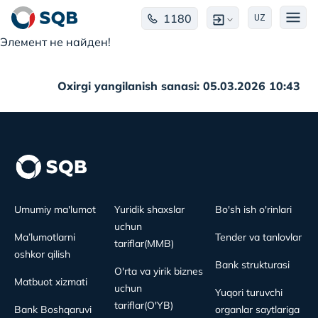
1180
UZ
Элемент не найден!
Oxirgi yangilanish sanasi: 05.03.2026 10:43
Umumiy ma'lumot
Yuridik shaxslar
Bo'sh ish o'rinlari
uchun
Ma’lumotlarni
Tender va tanlovlar
tariflar(MMB)
oshkor qilish
Bank strukturasi
O'rta va yirik biznes
Matbuot xizmati
uchun
Yuqori turuvchi
tariflar(O'YB)
Bank Boshqaruvi
organlar saytlariga