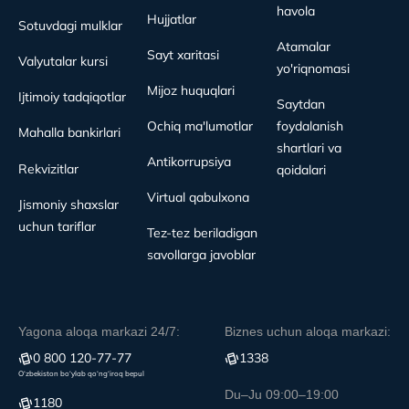
havola
Hujjatlar
Sotuvdagi mulklar
Atamalar
Sayt xaritasi
Valyutalar kursi
yo'riqnomasi
Mijoz huquqlari
Ijtimoiy tadqiqotlar
Saytdan
Ochiq ma'lumotlar
foydalanish
Mahalla bankirlari
shartlari va
Antikorrupsiya
Rekvizitlar
qoidalari
Virtual qabulxona
Jismoniy shaxslar
uchun tariflar
Tez-tez beriladigan
savollarga javoblar
Yagona aloqa markazi 24/7:
Biznes uchun aloqa markazi:
0 800 120-77-77
1338
O‘zbekiston bo‘ylab qo‘ng‘iroq bepul
Du–Ju 09:00–19:00
1180