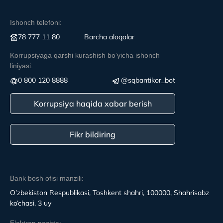
Ishonch telefoni:
78 777 11 80
Вarcha aloqalar
Korrupsiyaga qarshi kurashish boʻyicha ishonch
liniyasi:
0 800 120 8888
@sqbantikor_bot
Korrupsiya haqida xabar berish
Fikr bildiring
Bank bosh ofisi manzili:
O’zbekiston Respublikasi, Toshkent shahri, 100000, Shahrisabz
ko’chasi, 3 uy