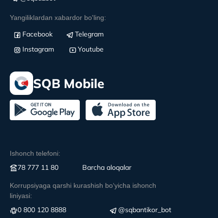
Yangiliklardan xabardor bo'ling:
Facebook
Telegram
Instagram
Youtube
SQB Mobile
Ishonch telefoni:
78 777 11 80
Вarcha aloqalar
Korrupsiyaga qarshi kurashish boʻyicha ishonch
liniyasi:
0 800 120 8888
@sqbantikor_bot