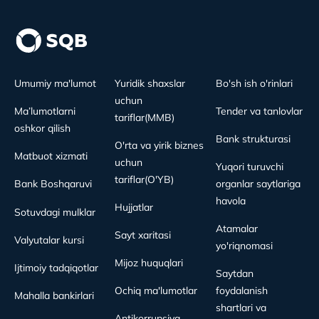
Umumiy ma'lumot
Yuridik shaxslar
Bo'sh ish o'rinlari
uchun
Ma’lumotlarni
Tender va tanlovlar
tariflar(MMB)
oshkor qilish
Bank strukturasi
O'rta va yirik biznes
Matbuot xizmati
uchun
Yuqori turuvchi
tariflar(O'YB)
Bank Boshqaruvi
organlar saytlariga
havola
Hujjatlar
Sotuvdagi mulklar
Atamalar
Sayt xaritasi
Valyutalar kursi
yo'riqnomasi
Mijoz huquqlari
Ijtimoiy tadqiqotlar
Saytdan
Ochiq ma'lumotlar
foydalanish
Mahalla bankirlari
shartlari va
Antikorrupsiya