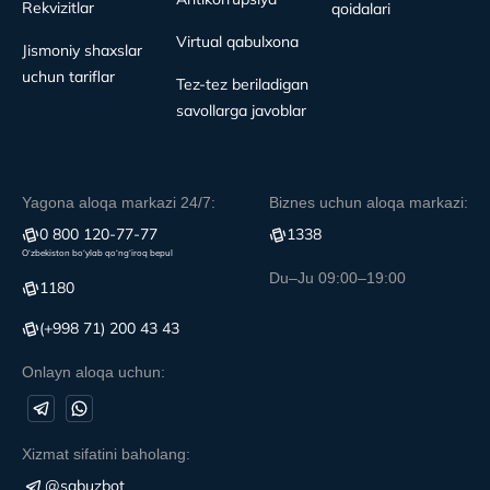
Rekvizitlar
qoidalari
Virtual qabulxona
Jismoniy shaxslar
uchun tariflar
Tez-tez beriladigan
savollarga javoblar
Yagona aloqa markazi 24/7:
Biznes uchun aloqa markazi:
0 800 120-77-77
1338
O‘zbekiston bo‘ylab qo‘ng‘iroq bepul
Du–Ju 09:00–19:00
1180
(+998 71) 200 43 43
Onlayn aloqa uchun:
Xizmat sifatini baholang:
@sqbuzbot