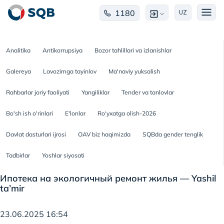
1180
UZ
Analitika
Antikorrupsiya
Bozor tahlillari va izlanishlar
Galereya
Lavozimga tayinlov
Ma'naviy yuksalish
Rahbarlar joriy faoliyati
Yangiliklar
Tender va tanlovlar
Bo'sh ish o'rinlari
E'lonlar
Ro‘yxatga olish-2026
Davlat dasturlari ijrosi
OAV biz haqimizda
SQBda gender tenglik
Tadbirlar
Yoshlar siyosati
Ипотека на экологичный ремонт жилья — Yashil
ta’mir
23.06.2025 16:54