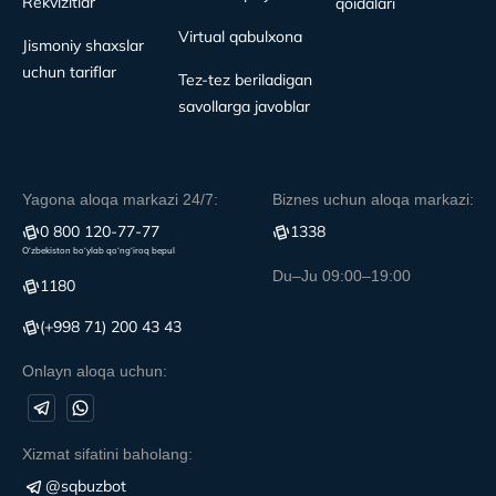
Rekvizitlar
qoidalari
Virtual qabulxona
Jismoniy shaxslar
uchun tariflar
Tez-tez beriladigan
savollarga javoblar
Yagona aloqa markazi 24/7:
Biznes uchun aloqa markazi:
0 800 120-77-77
1338
O‘zbekiston bo‘ylab qo‘ng‘iroq bepul
Du–Ju 09:00–19:00
1180
(+998 71) 200 43 43
Onlayn aloqa uchun:
Xizmat sifatini baholang:
@sqbuzbot