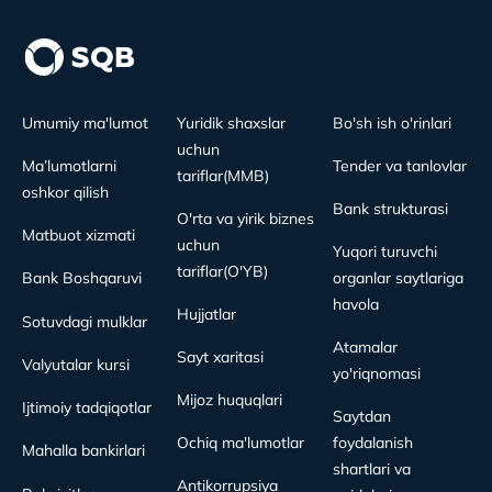
Umumiy ma'lumot
Yuridik shaxslar
Bo'sh ish o'rinlari
uchun
Ma’lumotlarni
Tender va tanlovlar
tariflar(MMB)
oshkor qilish
Bank strukturasi
O'rta va yirik biznes
Matbuot xizmati
uchun
Yuqori turuvchi
tariflar(O'YB)
Bank Boshqaruvi
organlar saytlariga
havola
Hujjatlar
Sotuvdagi mulklar
Atamalar
Sayt xaritasi
Valyutalar kursi
yo'riqnomasi
Mijoz huquqlari
Ijtimoiy tadqiqotlar
Saytdan
Ochiq ma'lumotlar
foydalanish
Mahalla bankirlari
shartlari va
Antikorrupsiya