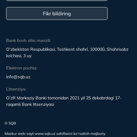
Fikr bildiring
Bank bosh ofisi manzili:
O’zbekiston Respublikasi, Toshkent shahri, 100000, Shahrisabz
ko’chasi, 3 uy
Elektron pochta:
info@sqb.uz
Litsenziya:
O’zR Markaziy Banki tomonidan 2021 yil 25 dekabrdagi 17-
raqamli Bank litsenziyasi
© SQB
Mazkur web-sayt www.sqb.uz sahifasini ko’rsatish majburiy.