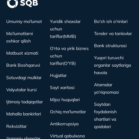
Umumiy ma'lumot
Yuridik shaxslar
Bo'sh ish o'rinlari
uchun
Ma’lumotlarni
Tender va tanlovlar
tariflar(MMB)
oshkor qilish
Bank strukturasi
O'rta va yirik biznes
Matbuot xizmati
uchun
Yuqori turuvchi
tariflar(O'YB)
Bank Boshqaruvi
organlar saytlariga
havola
Hujjatlar
Sotuvdagi mulklar
Atamalar
Sayt xaritasi
Valyutalar kursi
yo'riqnomasi
Mijoz huquqlari
Ijtimoiy tadqiqotlar
Saytdan
Ochiq ma'lumotlar
foydalanish
Mahalla bankirlari
shartlari va
Antikorrupsiya
Rekvizitlar
qoidalari
Virtual qabulxona
Jismoniy shaxslar