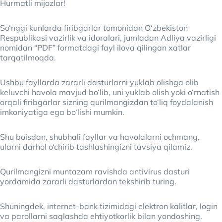
Hurmatli mijozlar!
So‘nggi kunlarda firibgarlar tomonidan O‘zbekiston
Respublikasi vazirlik va idoralari, jumladan Adliya vazirligi
nomidan “PDF” formatdagi fayl ilova qilingan xatlar
tarqatilmoqda.
Ushbu fayllarda zararli dasturlarni yuklab olishga olib
keluvchi havola mavjud bo‘lib, uni yuklab olish yoki o‘rnatish
orqali firibgarlar sizning qurilmangizdan to‘liq foydalanish
imkoniyatiga ega bo‘lishi mumkin.
Shu boisdan, shubhali fayllar va havolalarni ochmang,
ularni darhol o‘chirib tashlashingizni tavsiya qilamiz.
Qurilmangizni muntazam ravishda antivirus dasturi
yordamida zararli dasturlardan tekshirib turing.
Shuningdek, internet-bank tizimidagi elektron kalitlar, login
va parollarni saqlashda ehtiyotkorlik bilan yondoshing.