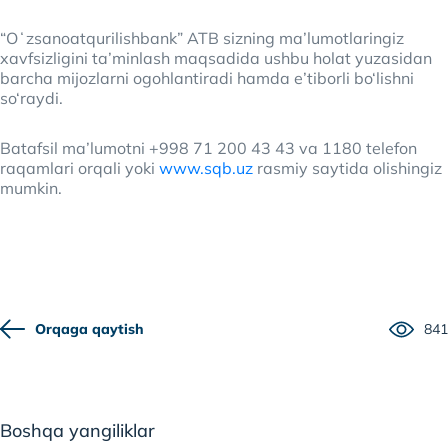
“Oʻzsanoatqurilishbank” ATB sizning ma’lumotlaringiz
xavfsizligini ta’minlash maqsadida ushbu holat yuzasidan
barcha mijozlarni ogohlantiradi hamda e’tiborli bo‘lishni
so‘raydi.
Batafsil ma’lumotni +998 71 200 43 43 va 1180 telefon
raqamlari orqali yoki
www.sqb.uz
rasmiy saytida olishingiz
mumkin.
Orqaga qaytish
841
Boshqa yangiliklar