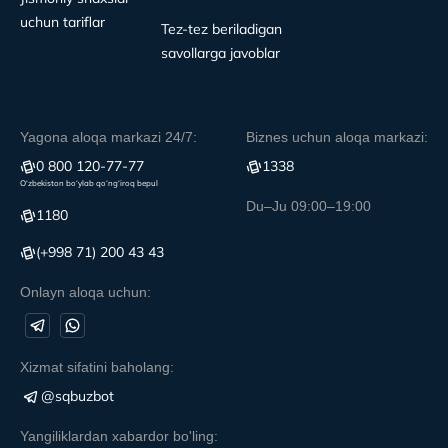
uchun tariflar
Tez-tez beriladigan
savollarga javoblar
Yagona aloqa markazi 24/7:
Biznes uchun aloqa markazi:
0 800 120-77-77
1338
O‘zbekiston bo‘ylab qo‘ng‘iroq bepul
Du–Ju 09:00–19:00
1180
(+998 71) 200 43 43
Onlayn aloqa uchun:
Xizmat sifatini baholang:
@sqbuzbot
Yangiliklardan xabardor bo'ling: