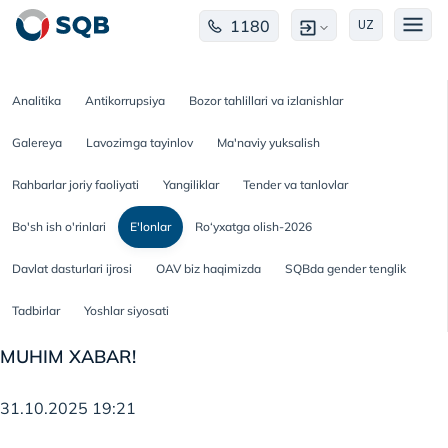
1180
UZ
Analitika
Antikorrupsiya
Bozor tahlillari va izlanishlar
Galereya
Lavozimga tayinlov
Ma'naviy yuksalish
Rahbarlar joriy faoliyati
Yangiliklar
Tender va tanlovlar
Bo'sh ish o'rinlari
E'lonlar
Ro‘yxatga olish-2026
Davlat dasturlari ijrosi
OAV biz haqimizda
SQBda gender tenglik
Tadbirlar
Yoshlar siyosati
MUHIM XABAR!
31.10.2025 19:21