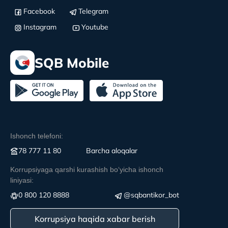
Facebook
Telegram
Instagram
Youtube
SQB Mobile
Ishonch telefoni:
78 777 11 80
Вarcha aloqalar
Korrupsiyaga qarshi kurashish boʻyicha ishonch
liniyasi:
0 800 120 8888
@sqbantikor_bot
Korrupsiya haqida xabar berish