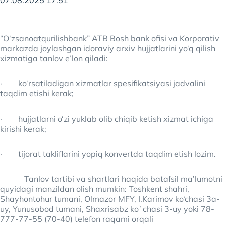
07.08.2025 17:51
“O‘zsanoatqurilishbank” ATB Bosh bank ofisi va Korporativ
markazda joylashgan idoraviy arxiv hujjatlarini yo‘q qilish
xizmatiga tanlov e’lon qiladi:
· ko‘rsatiladigan xizmatlar spesifikatsiyasi jadvalini
taqdim etishi kerak;
· hujjatlarni o‘zi yuklab olib chiqib ketish xizmat ichiga
kirishi kerak;
· tijorat takliflarini yopiq konvertda taqdim etish lozim.
Tanlov tartibi va shartlari haqida batafsil ma’lumotni
quyidagi manzildan olish mumkin: Toshkent shahri,
Shayhontohur tumani, Olmazor MFY, I.Karimov ko‘chasi 3a-
uy, Yunusobod tumani, Shaxrisabz ko`chasi 3-uy yoki 78-
777-77-55 (70-40) telefon raqami orqali