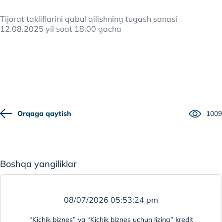
Tijorat takliflarini qabul qilishning tugash sanasi
12.08.2025 yil soat 18:00 gacha
Orqaga qaytish
1009
Boshqa yangiliklar
08/07/2026 05:53:24 pm
“Kichik biznes” va “Kichik biznes uchun lizing” kredit