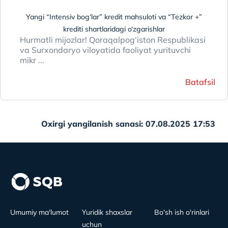
Yangi “Intensiv bog‘lar” kredit mahsuloti va “Tezkor +”
krediti shartlaridagi o‘zgarishlar
Hurmatli mijozlar! Qoraqalpog‘iston Respublikasi
va Surxondaryo viloyatida faoliyat yurituvchi
mikr ...
Batafsil
Oxirgi yangilanish sanasi: 07.08.2025 17:53
Umumiy ma'lumot
Yuridik shaxslar
Bo'sh ish o'rinlari
uchun