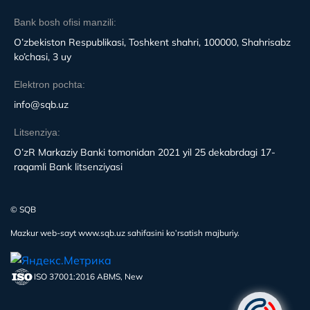
Bank bosh ofisi manzili:
O’zbekiston Respublikasi, Toshkent shahri, 100000, Shahrisabz
ko’chasi, 3 uy
Elektron pochta:
info@sqb.uz
Litsenziya:
O’zR Markaziy Banki tomonidan 2021 yil 25 dekabrdagi 17-
raqamli Bank litsenziyasi
© SQB
Mazkur web-sayt www.sqb.uz sahifasini ko’rsatish majburiy.
ISO 37001:2016 ABMS, New