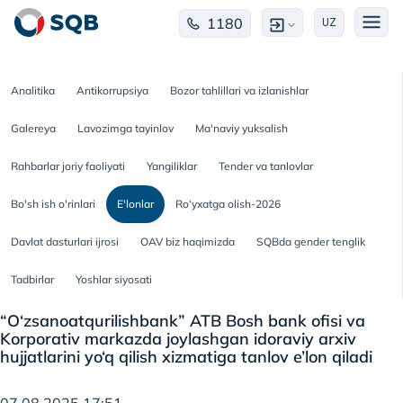
1180
UZ
Analitika
Antikorrupsiya
Bozor tahlillari va izlanishlar
Galereya
Lavozimga tayinlov
Ma'naviy yuksalish
Rahbarlar joriy faoliyati
Yangiliklar
Tender va tanlovlar
Bo'sh ish o'rinlari
E'lonlar
Ro‘yxatga olish-2026
Davlat dasturlari ijrosi
OAV biz haqimizda
SQBda gender tenglik
Tadbirlar
Yoshlar siyosati
“O‘zsanoatqurilishbank” ATB Bosh bank ofisi va
Korporativ markazda joylashgan idoraviy arxiv
hujjatlarini yo‘q qilish xizmatiga tanlov e’lon qiladi