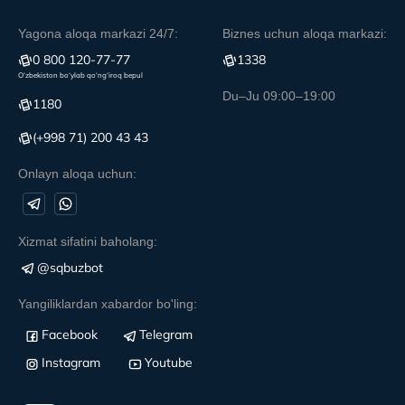
Yagona aloqa markazi 24/7:
Biznes uchun aloqa markazi:
0 800 120-77-77
1338
O‘zbekiston bo‘ylab qo‘ng‘iroq bepul
Du–Ju 09:00–19:00
1180
(+998 71) 200 43 43
Onlayn aloqa uchun:
Xizmat sifatini baholang:
@sqbuzbot
Yangiliklardan xabardor bo'ling:
Facebook
Telegram
Instagram
Youtube