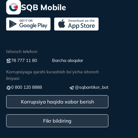
SQB Mobile
Ishonch telefoni:
78 777 11 80
Вarcha aloqalar
Korrupsiyaga qarshi kurashish boʻyicha ishonch
liniyasi:
0 800 120 8888
@sqbantikor_bot
Korrupsiya haqida xabar berish
Fikr bildiring