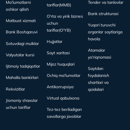
Ma’lumotlarni
Tender va tanlovlar
tariflar(MMB)
oshkor qilish
Bank strukturasi
O'rta va yirik biznes
Matbuot xizmati
uchun
Yuqori turuvchi
tariflar(O'YB)
Bank Boshqaruvi
organlar saytlariga
havola
Hujjatlar
Sotuvdagi mulklar
Atamalar
Sayt xaritasi
Valyutalar kursi
yo'riqnomasi
Mijoz huquqlari
Ijtimoiy tadqiqotlar
Saytdan
Ochiq ma'lumotlar
foydalanish
Mahalla bankirlari
shartlari va
Antikorrupsiya
Rekvizitlar
qoidalari
Virtual qabulxona
Jismoniy shaxslar
uchun tariflar
Tez-tez beriladigan
savollarga javoblar